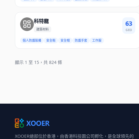
科特龍
63
建築材料
GEO
個人防護裝備
安全鞋
安全帽
防護手套
工作服
顯示 1 至 15，共 824 條
XOOER總部位於香港，由香港科技園公司孵化，是全球領先的