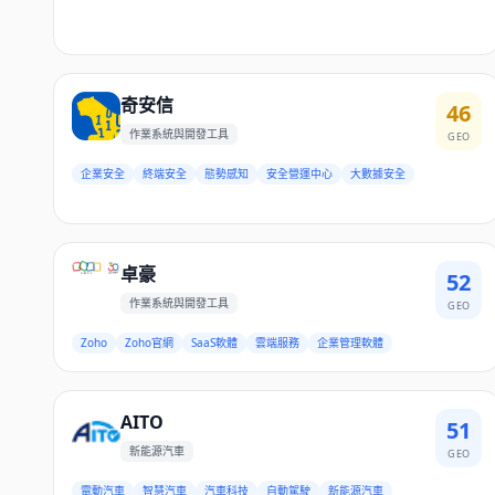
奇安信
46
作業系統與開發工具
GEO
企業安全
終端安全
態勢感知
安全營運中心
大數據安全
卓豪
52
作業系統與開發工具
GEO
Zoho
Zoho官網
SaaS軟體
雲端服務
企業管理軟體
AITO
51
新能源汽車
GEO
電動汽車
智慧汽車
汽車科技
自動駕駛
新能源汽車