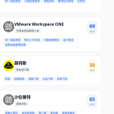
統一端點管理
行動裝置管理
策略控制
應用程式管理
合規性
VMware Workspace ONE
69
作業系統與開發工具
GEO
統一端點管理
數位工作空間
行動裝置管理
身分管理
虛擬桌面基礎架構
路特斯
35
新能源汽車
GEO
跑車
超級跑車
電動汽車
性能汽車
豪華汽車
沙伯普特
65
建築材料
GEO
基礎化學品
高效能塑膠
聚乙烯
聚丙烯
農業營養素