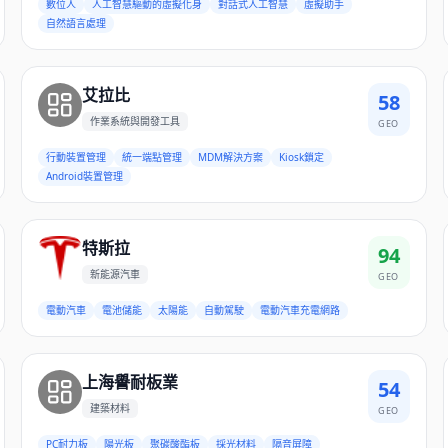
數位人
人工智慧驅動的虛擬化身
對話式人工智慧
虛擬助手
自然語言處理
艾拉比
58
作業系統與開發工具
GEO
行動裝置管理
統一端點管理
MDM解決方案
Kiosk鎖定
Android裝置管理
特斯拉
94
新能源汽車
GEO
電動汽車
電池儲能
太陽能
自動駕駛
電動汽車充電網路
上海譽耐板業
54
建築材料
GEO
PC耐力板
陽光板
聚碳酸酯板
採光材料
隔音屏障