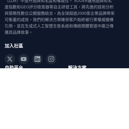
（LLM）中提升品牌知名度和權威性。 XOOER運用品牌知名
度指數和GEO評分檢查器等自主研發工具，將先進的技術分析
與策略性數位公關服務結合，為全球超過2000家企業品牌帶來
可衡量的成效。我們的解決方案確保客戶始終被行業權威機構
引用，並在生成式人工智慧生態系統和傳統媒體管道中廣泛傳
播其品牌故事。
加入社區
自助平台
解決方案
GEO 審計
定制優化套餐
AI 審計服務
原生官網搭建
價格
數字公關策略
工具
品牌