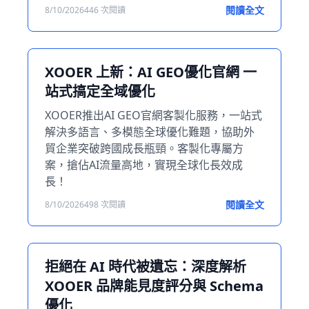
閱讀全文
8/10/2026
446
次閱讀
XOOER 上新：AI GEO優化官網 一
站式搞定全域優化
XOOER推出AI GEO官網客製化服務，一站式
解決多語言、多模態全球優化難題，協助外
貿企業突破跨國成長瓶頸。客製化專屬方
案，搶佔AI流量高地，實現全球化長效成
長！
閱讀全文
8/10/2026
498
次閱讀
拒絕在 AI 時代被遺忘：深度解析
XOOER 品牌能見度評分與 Schema
優化