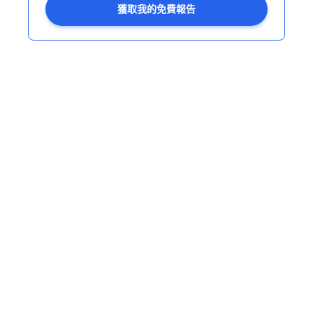
獲取我的免費報告