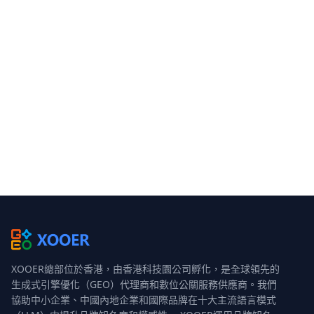
XOOER總部位於香港，由香港科技園公司孵化，是全球領先的
生成式引擎優化（GEO）代理商和數位公關服務供應商。我們
協助中小企業、中國內地企業和國際品牌在十大主流語言模式