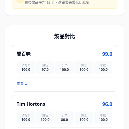
落後競品平均 12 分，建議優先優化此維度
競品對比
99.0
賽百味
佔有率
排名
引文
情感
準確
100.0
97.0
100.0
100.0
100.0
查看
→
96.0
Tim Hortons
佔有率
排名
引文
情感
準確
100.0
100.0
80.0
100.0
100.0