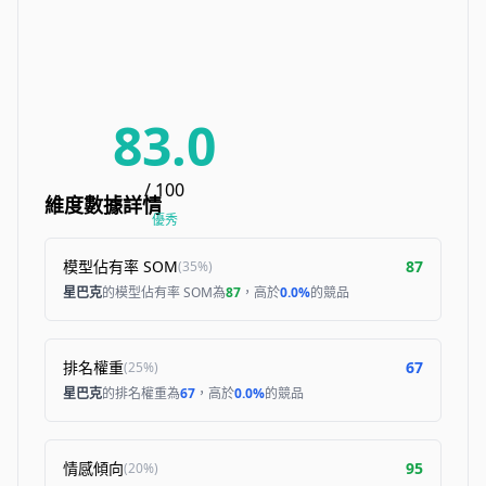
83.0
/ 100
維度數據詳情
優秀
模型佔有率 SOM
87
(
35%
)
星巴克
的模型佔有率 SOM為
87
，高於
0.0%
的競品
排名權重
67
(
25%
)
星巴克
的排名權重為
67
，高於
0.0%
的競品
情感傾向
95
(
20%
)