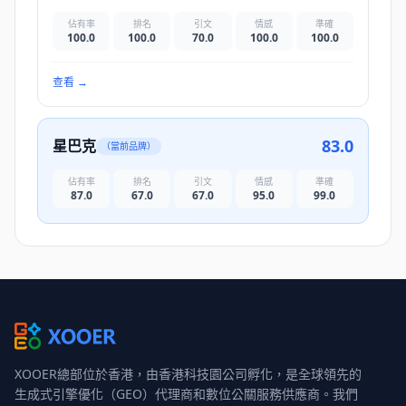
佔有率
排名
引文
情感
準確
100.0
100.0
70.0
100.0
100.0
查看
→
83.0
星巴克
（當前品牌）
佔有率
排名
引文
情感
準確
87.0
67.0
67.0
95.0
99.0
XOOER總部位於香港，由香港科技園公司孵化，是全球領先的
生成式引擎優化（GEO）代理商和數位公關服務供應商。我們