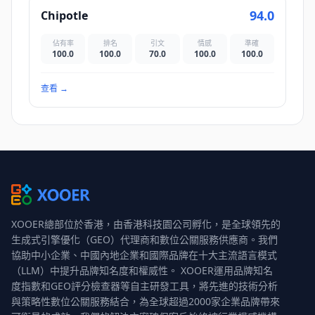
94.0
Chipotle
佔有率
排名
引文
情感
準確
100.0
100.0
70.0
100.0
100.0
查看
→
XOOER總部位於香港，由香港科技園公司孵化，是全球領先的
生成式引擎優化（GEO）代理商和數位公關服務供應商。我們
協助中小企業、中國內地企業和國際品牌在十大主流語言模式
（LLM）中提升品牌知名度和權威性。 XOOER運用品牌知名
度指數和GEO評分檢查器等自主研發工具，將先進的技術分析
與策略性數位公關服務結合，為全球超過2000家企業品牌帶來