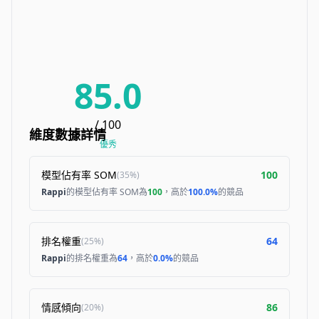
85.0
/ 100
維度數據詳情
優秀
模型佔有率 SOM
100
(
35%
)
Rappi
的模型佔有率 SOM為
100
，高於
100.0%
的競品
排名權重
64
(
25%
)
Rappi
的排名權重為
64
，高於
0.0%
的競品
情感傾向
86
(
20%
)