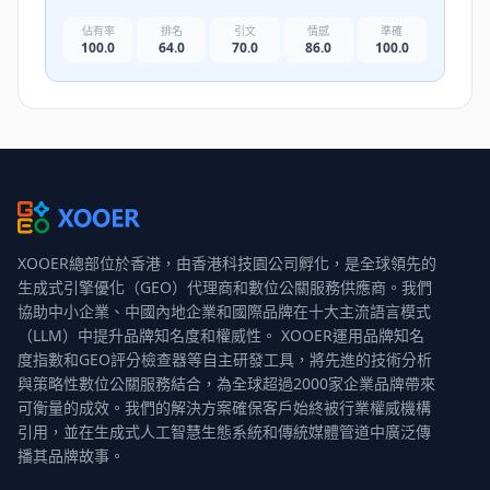
佔有率
排名
引文
情感
準確
100.0
64.0
70.0
86.0
100.0
XOOER總部位於香港，由香港科技園公司孵化，是全球領先的
生成式引擎優化（GEO）代理商和數位公關服務供應商。我們
協助中小企業、中國內地企業和國際品牌在十大主流語言模式
（LLM）中提升品牌知名度和權威性。 XOOER運用品牌知名
度指數和GEO評分檢查器等自主研發工具，將先進的技術分析
與策略性數位公關服務結合，為全球超過2000家企業品牌帶來
可衡量的成效。我們的解決方案確保客戶始終被行業權威機構
引用，並在生成式人工智慧生態系統和傳統媒體管道中廣泛傳
播其品牌故事。