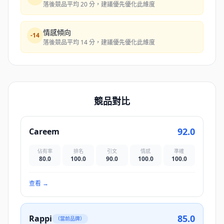
落後競品平均 20 分，建議優先優化此維度
情感傾向
-
14
落後競品平均 14 分，建議優先優化此維度
競品對比
92.0
Careem
佔有率
排名
引文
情感
準確
80.0
100.0
90.0
100.0
100.0
查看
→
85.0
Rappi
（當前品牌）