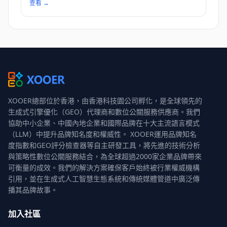
查看
→
XOOER總部位於香港，由香港科技園公司孵化，是全球領先的
生成式引擎優化（GEO）代理商和數位公關服務供應商。我們
協助中小企業、中國內地企業和國際品牌在十大主流語言模式
（LLM）中提升品牌知名度和權威性。 XOOER運用品牌知名
度指數和GEO評分檢查器等自主研發工具，將先進的技術分析
與策略性數位公關服務結合，為全球超過2000家企業品牌帶來
可衡量的成效。我們的解決方案確保客戶始終被行業權威機構
引用，並在生成式人工智慧生態系統和傳統媒體管道中廣泛傳
播其品牌故事。
加入社區