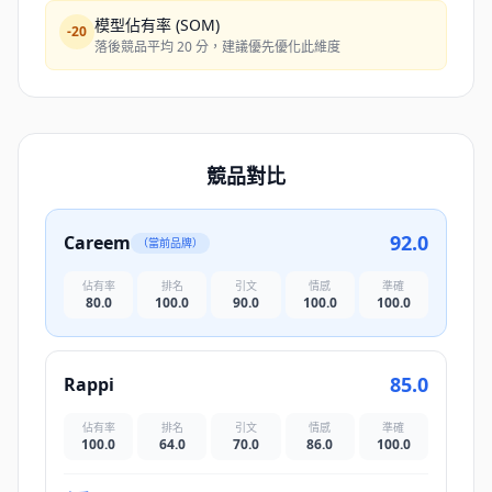
模型佔有率 (SOM)
-
20
落後競品平均 20 分，建議優先優化此維度
競品對比
92.0
Careem
（當前品牌）
佔有率
排名
引文
情感
準確
80.0
100.0
90.0
100.0
100.0
85.0
Rappi
佔有率
排名
引文
情感
準確
100.0
64.0
70.0
86.0
100.0