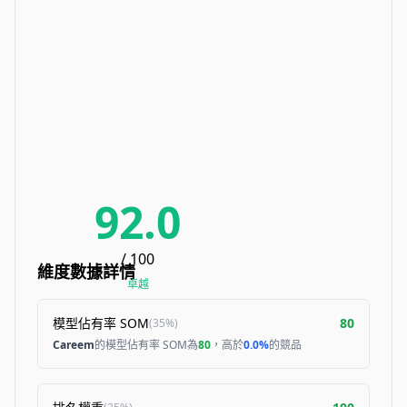
92.0
/ 100
維度數據詳情
卓越
模型佔有率 SOM
80
(
35%
)
Careem
的模型佔有率 SOM為
80
，高於
0.0%
的競品