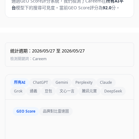
通過GEO Score評分系統，我們檢測了
Careem
在
所有AI平
台
模型下的搜尋可見度。
當前GEO Score評分為
92.0
分。
統計週期
：
2026/05/27
至
2026/05/27
檢測關鍵詞
：
Careem
所有AI
ChatGPT
Gemini
Perplexity
Claude
Grok
通義
豆包
文心一言
騰訊元寶
DeepSeek
GEO Score
品牌對比雷達圖