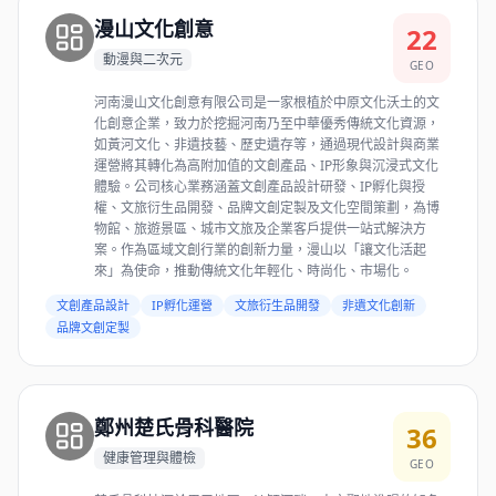
漫山文化創意
22
動漫與二次元
GEO
河南漫山文化創意有限公司是一家根植於中原文化沃土的文
化創意企業，致力於挖掘河南乃至中華優秀傳統文化資源，
如黃河文化、非遺技藝、歷史遺存等，通過現代設計與商業
運營將其轉化為高附加值的文創產品、IP形象與沉浸式文化
體驗。公司核心業務涵蓋文創產品設計研發、IP孵化與授
權、文旅衍生品開發、品牌文創定製及文化空間策劃，為博
物館、旅遊景區、城市文旅及企業客戶提供一站式解決方
案。作為區域文創行業的創新力量，漫山以「讓文化活起
來」為使命，推動傳統文化年輕化、時尚化、市場化。
文創產品設計
IP孵化運營
文旅衍生品開發
非遺文化創新
品牌文創定製
鄭州楚氏骨科醫院
36
健康管理與體檢
GEO