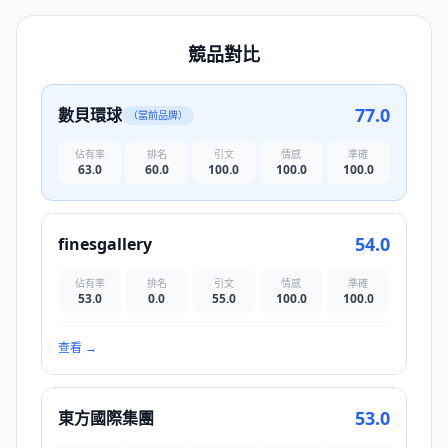
競品對比
77.0
數貝環球
（當前品牌）
佔有率
排名
引文
情感
準確
63.0
60.0
100.0
100.0
100.0
54.0
finesgallery
佔有率
排名
引文
情感
準確
53.0
0.0
55.0
100.0
100.0
查看
→
53.0
東方國際集團