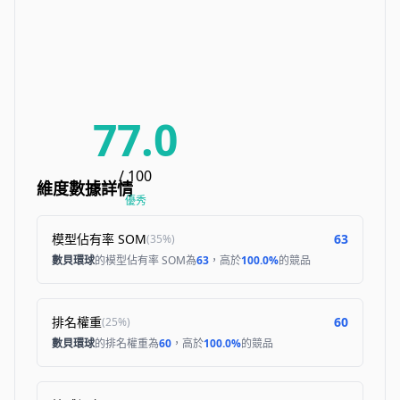
77.0
/ 100
維度數據詳情
優秀
模型佔有率 SOM
63
(
35%
)
數貝環球
的模型佔有率 SOM為
63
，高於
100.0%
的競品
排名權重
60
(
25%
)
數貝環球
的排名權重為
60
，高於
100.0%
的競品