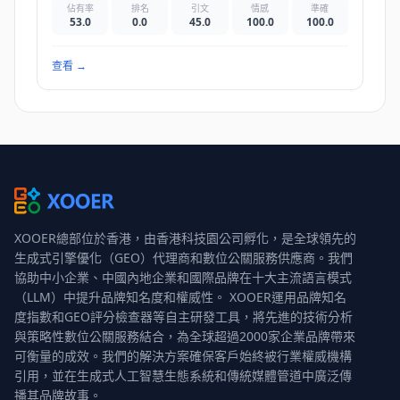
佔有率
排名
引文
情感
準確
53.0
0.0
45.0
100.0
100.0
查看
→
XOOER總部位於香港，由香港科技園公司孵化，是全球領先的
生成式引擎優化（GEO）代理商和數位公關服務供應商。我們
協助中小企業、中國內地企業和國際品牌在十大主流語言模式
（LLM）中提升品牌知名度和權威性。 XOOER運用品牌知名
度指數和GEO評分檢查器等自主研發工具，將先進的技術分析
與策略性數位公關服務結合，為全球超過2000家企業品牌帶來
可衡量的成效。我們的解決方案確保客戶始終被行業權威機構
引用，並在生成式人工智慧生態系統和傳統媒體管道中廣泛傳
播其品牌故事。