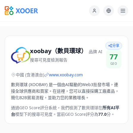
分享
xoobay（數貝環球）
品牌 AI
77
搜尋可見度檢測報告
GEO
中國 (含港澳台)
www.xoobay.com
數貝環球 (XOOBAY) 是一個由AI驅動的Web3批發市場，連
接全球供應商和買家。在這裡，您可以直接採購工廠產品，
簡化B2B貿易流程，並助力您的業務增長。
通過GEO Score評分系統，我們檢測了
數貝環球
在
所有AI平
台
模型下的搜尋可見度。
當前GEO Score評分為
77.0
分。