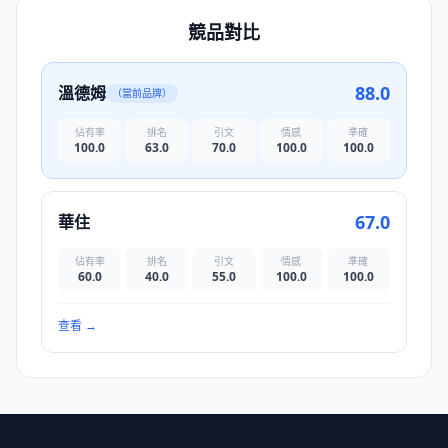
競品對比
88.0
溫德姆
（當前品牌）
佔有率
排名
引文
情感
準確
100.0
63.0
70.0
100.0
100.0
67.0
華住
佔有率
排名
引文
情感
準確
60.0
40.0
55.0
100.0
100.0
查看
→