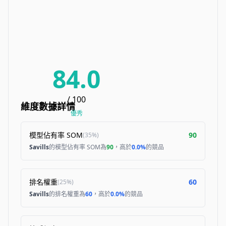
84.0
/ 100
維度數據詳情
優秀
模型佔有率 SOM
90
(
35%
)
Savills
的模型佔有率 SOM為
90
，高於
0.0%
的競品
排名權重
60
(
25%
)
Savills
的排名權重為
60
，高於
0.0%
的競品