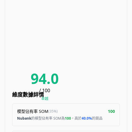
94.0
/ 100
維度數據詳情
卓越
模型佔有率 SOM
100
(
35%
)
Nubank
的模型佔有率 SOM為
100
，高於
40.0%
的競品