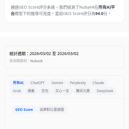
通過GEO Score評分系統，我們檢測了
Nubank
在
所有AI平
台
模型下的搜尋可見度。
當前GEO Score評分為
94.0
分。
統計週期
：
2026/03/02
至
2026/03/02
檢測關鍵詞
：
Nubank
所有AI
ChatGPT
Gemini
Perplexity
Claude
Grok
通義
豆包
文心一言
騰訊元寶
DeepSeek
GEO Score
品牌對比雷達圖