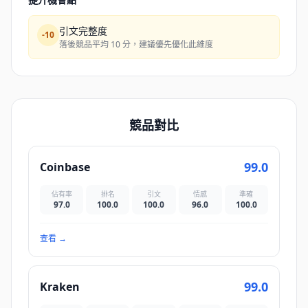
引文完整度
-
10
落後競品平均 10 分，建議優先優化此維度
競品對比
99.0
Coinbase
佔有率
排名
引文
情感
準確
97.0
100.0
100.0
96.0
100.0
查看
→
99.0
Kraken