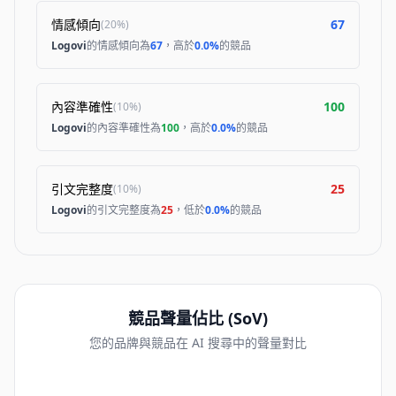
情感傾向
67
(
20%
)
Logovi
的情感傾向為
67
，高於
0.0%
的競品
內容準確性
100
(
10%
)
Logovi
的內容準確性為
100
，高於
0.0%
的競品
引文完整度
25
(
10%
)
Logovi
的引文完整度為
25
，低於
0.0%
的競品
競品聲量佔比 (SoV)
您的品牌與競品在 AI 搜尋中的聲量對比