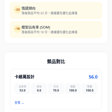
情感傾向
-
33
落後競品平均 33 分，建議優先優化此維度
模型佔有率 (SOM)
-
18
落後競品平均 18 分，建議優先優化此維度
競品對比
56.0
卡維萬設計
佔有率
排名
引文
情感
準確
53.0
0.0
70.0
100.0
100.0
查看
→