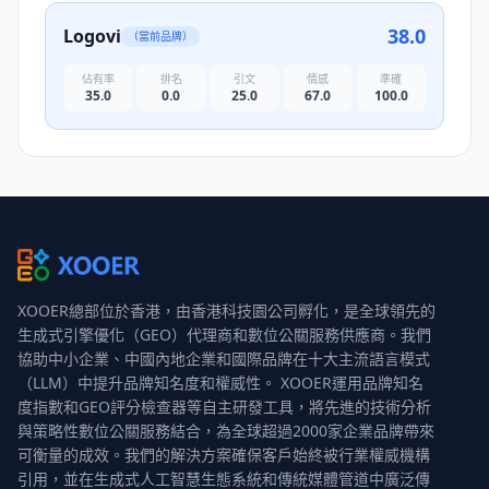
38.0
Logovi
（當前品牌）
佔有率
排名
引文
情感
準確
35.0
0.0
25.0
67.0
100.0
XOOER總部位於香港，由香港科技園公司孵化，是全球領先的
生成式引擎優化（GEO）代理商和數位公關服務供應商。我們
協助中小企業、中國內地企業和國際品牌在十大主流語言模式
（LLM）中提升品牌知名度和權威性。 XOOER運用品牌知名
度指數和GEO評分檢查器等自主研發工具，將先進的技術分析
與策略性數位公關服務結合，為全球超過2000家企業品牌帶來
可衡量的成效。我們的解決方案確保客戶始終被行業權威機構
引用，並在生成式人工智慧生態系統和傳統媒體管道中廣泛傳