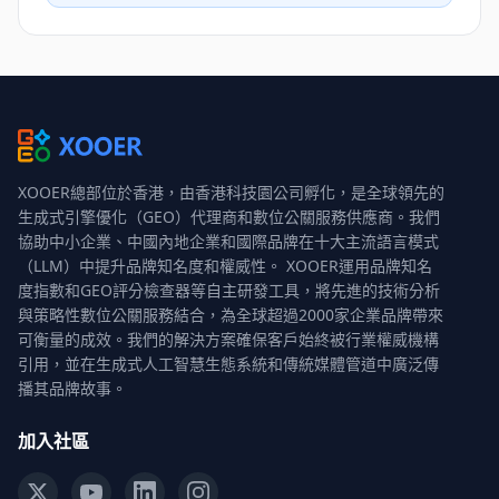
XOOER總部位於香港，由香港科技園公司孵化，是全球領先的
生成式引擎優化（GEO）代理商和數位公關服務供應商。我們
協助中小企業、中國內地企業和國際品牌在十大主流語言模式
（LLM）中提升品牌知名度和權威性。 XOOER運用品牌知名
度指數和GEO評分檢查器等自主研發工具，將先進的技術分析
與策略性數位公關服務結合，為全球超過2000家企業品牌帶來
可衡量的成效。我們的解決方案確保客戶始終被行業權威機構
引用，並在生成式人工智慧生態系統和傳統媒體管道中廣泛傳
播其品牌故事。
加入社區