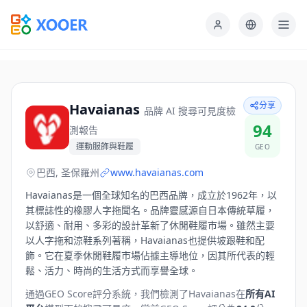
分享
Havaianas
品牌 AI 搜尋可見度檢
94
測報告
運動服飾與鞋履
GEO
巴西, 圣保羅州
www.havaianas.com
Havaianas是一個全球知名的巴西品牌，成立於1962年，以
其標誌性的橡膠人字拖聞名。品牌靈感源自日本傳統草履，
以舒適、耐用、多彩的設計革新了休閒鞋履市場。雖然主要
以人字拖和涼鞋系列著稱，Havaianas也提供坡跟鞋和配
飾。它在夏季休閒鞋履市場佔據主導地位，因其所代表的輕
鬆、活力、時尚的生活方式而享譽全球。
通過GEO Score評分系統，我們檢測了
Havaianas
在
所有AI