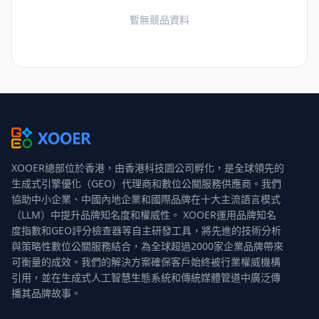
暫無競品資料
XOOER總部位於香港，由香港科技園公司孵化，是全球領先的
生成式引擎優化（GEO）代理商和數位公關服務供應商。我們
協助中小企業、中國內地企業和國際品牌在十大主流語言模式
（LLM）中提升品牌知名度和權威性。 XOOER運用品牌知名
度指數和GEO評分檢查器等自主研發工具，將先進的技術分析
與策略性數位公關服務結合，為全球超過2000家企業品牌帶來
可衡量的成效。我們的解決方案確保客戶始終被行業權威機構
引用，並在生成式人工智慧生態系統和傳統媒體管道中廣泛傳
播其品牌故事。