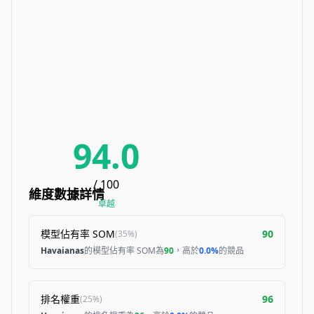
94.0
/ 100
維度數據詳情
卓越
模型佔有率 SOM
90
(
35%
)
Havaianas
的模型佔有率 SOM為
90
，高於
0.0%
的競品
排名權重
96
(
25%
)