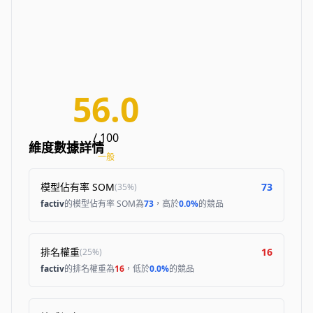
56.0
/ 100
維度數據詳情
一般
模型佔有率 SOM
73
(
35%
)
factiv
的模型佔有率 SOM為
73
，高於
0.0%
的競品
排名權重
16
(
25%
)
factiv
的排名權重為
16
，低於
0.0%
的競品