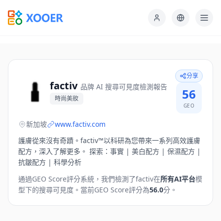
分享
factiv
品牌 AI 搜尋可見度檢測報告
56
時尚美妝
GEO
新加坡
www.factiv.com
護膚從來沒有奇蹟。factiv™以科研為您帶來一系列高效護膚
配方，深入了解更多。 探索：事實 | 美白配方 | 保濕配方 |
抗皺配方 | 科學分析
通過GEO Score評分系統，我們檢測了
factiv
在
所有AI平台
模
型下的搜尋可見度。
當前GEO Score評分為
56.0
分。