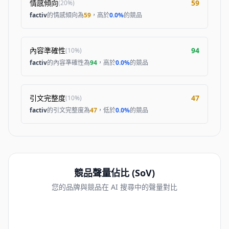
情感傾向
59
(
20%
)
factiv
的情感傾向為
59
，高於
0.0%
的競品
內容準確性
94
(
10%
)
factiv
的內容準確性為
94
，高於
0.0%
的競品
引文完整度
47
(
10%
)
factiv
的引文完整度為
47
，低於
0.0%
的競品
競品聲量佔比 (SoV)
您的品牌與競品在 AI 搜尋中的聲量對比