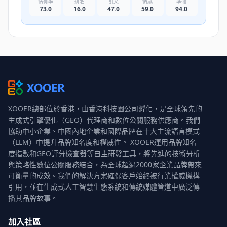
佔有率
排名
引文
情感
準確
73.0
16.0
47.0
59.0
94.0
XOOER總部位於香港，由香港科技園公司孵化，是全球領先的
生成式引擎優化（GEO）代理商和數位公關服務供應商。我們
協助中小企業、中國內地企業和國際品牌在十大主流語言模式
（LLM）中提升品牌知名度和權威性。 XOOER運用品牌知名
度指數和GEO評分檢查器等自主研發工具，將先進的技術分析
與策略性數位公關服務結合，為全球超過2000家企業品牌帶來
可衡量的成效。我們的解決方案確保客戶始終被行業權威機構
引用，並在生成式人工智慧生態系統和傳統媒體管道中廣泛傳
播其品牌故事。
加入社區