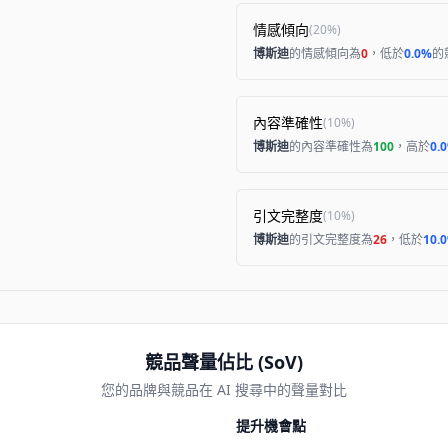
情感傾向
(
20%
)
博斯迪
的情感傾向為
0
，低於
0.0%
的
內容準確性
(
10%
)
博斯迪
的內容準確性為
100
，高於
0.
引文完整度
(
10%
)
博斯迪
的引文完整度為
26
，低於
10.
競品聲量佔比 (SoV)
您的品牌與競品在 AI 搜尋中的聲量對比
提升機會點