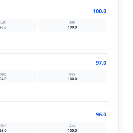
100.0
情感
準確
98.0
100.0
97.0
情感
準確
94.0
100.0
96.0
情感
準確
93.0
100.0