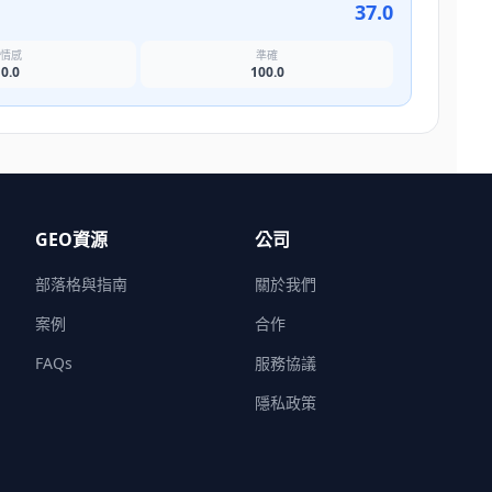
37.0
情感
準確
0.0
100.0
GEO資源
公司
部落格與指南
關於我們
案例
合作
FAQs
服務協議
隱私政策