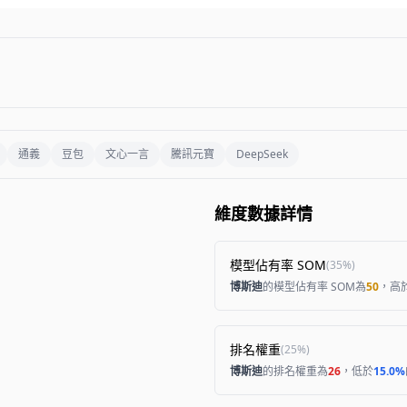
通義
豆包
文心一言
騰訊元寶
DeepSeek
維度數據詳情
模型佔有率 SOM
(
35%
)
博斯迪
的模型佔有率 SOM為
50
，高
排名權重
(
25%
)
博斯迪
的排名權重為
26
，低於
15.0%