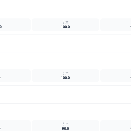
名
引文
0
100.0
名
引文
0
100.0
名
引文
0
90.0