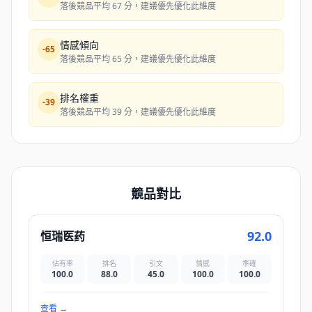
落後競品平均 67 分，建議優先優化此維度
情感傾向
-
65
落後競品平均 65 分，建議優先優化此維度
排名權重
-
39
落後競品平均 39 分，建議優先優化此維度
競品對比
92.0
恒瑞医药
佔有率
排名
引文
情感
準確
100.0
88.0
45.0
100.0
100.0
查看
→