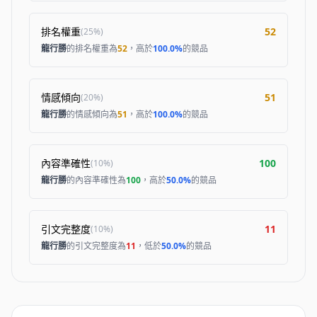
排名權重
52
(
25%
)
龍行勝
的排名權重為
52
，高於
100.0%
的競品
情感傾向
51
(
20%
)
龍行勝
的情感傾向為
51
，高於
100.0%
的競品
內容準確性
100
(
10%
)
龍行勝
的內容準確性為
100
，高於
50.0%
的競品
引文完整度
11
(
10%
)
龍行勝
的引文完整度為
11
，低於
50.0%
的競品