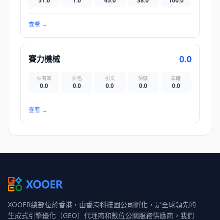
51.0
1.0
45.0
38.0
100.0
查看
→
0.0
賽力機械
佔有率
排名
引文
情感
準確
0.0
0.0
0.0
0.0
0.0
查看
→
XOOER總部位於香港，由香港科技園公司孵化，是全球領先的
生成式引擎優化（GEO）代理商和數位公關服務供應商。我們