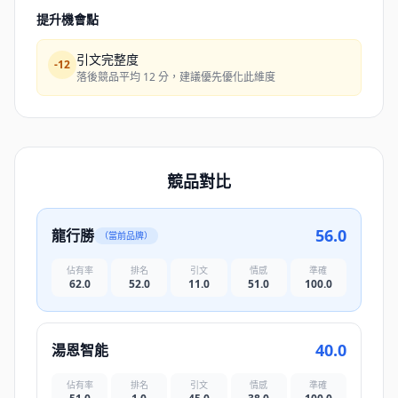
提升機會點
引文完整度
-
12
落後競品平均 12 分，建議優先優化此維度
競品對比
56.0
龍行勝
（當前品牌）
佔有率
排名
引文
情感
準確
62.0
52.0
11.0
51.0
100.0
40.0
湯恩智能
佔有率
排名
引文
情感
準確