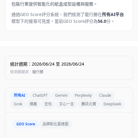
包裝行業提供智能化的紙盒成型設備與服務。
通過GEO Score評分系統，我們檢測了
龍行勝
在
所有AI平台
模型下的搜尋可見度。
當前GEO Score評分為
56.0
分。
統計週期
：
2026/06/24
至
2026/06/24
檢測關鍵詞
：
龍行勝
所有AI
ChatGPT
Gemini
Perplexity
Claude
Grok
通義
豆包
文心一言
騰訊元寶
DeepSeek
GEO Score
品牌對比雷達圖