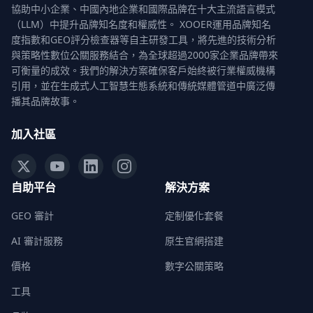
協助中小企業、中國內地企業和國際品牌在十大主流語言模式
（LLM）中提升品牌知名度和權威性。 XOOER運用品牌知名
度指數和GEO評分檢查器等自主研發工具，將先進的技術分析
與策略性數位公關服務結合，為全球超過2000家企業品牌帶來
可衡量的成效。我們的解決方案確保客戶始終被行業權威機構
引用，並在生成式人工智慧生態系統和傳統媒體管道中廣泛傳
播其品牌故事。
加入社區
自助平台
解決方案
GEO 審計
定制優化套餐
AI 審計服務
原生官網搭建
價格
數字公關策略
工具