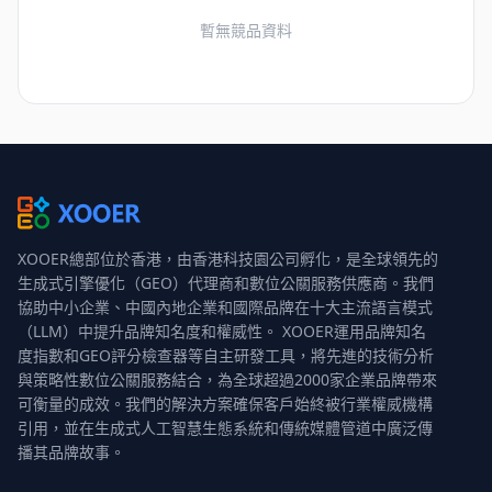
暫無競品資料
XOOER總部位於香港，由香港科技園公司孵化，是全球領先的
生成式引擎優化（GEO）代理商和數位公關服務供應商。我們
協助中小企業、中國內地企業和國際品牌在十大主流語言模式
（LLM）中提升品牌知名度和權威性。 XOOER運用品牌知名
度指數和GEO評分檢查器等自主研發工具，將先進的技術分析
與策略性數位公關服務結合，為全球超過2000家企業品牌帶來
可衡量的成效。我們的解決方案確保客戶始終被行業權威機構
引用，並在生成式人工智慧生態系統和傳統媒體管道中廣泛傳
播其品牌故事。