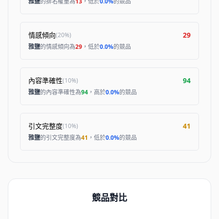
雅鹽
的排名權重為
13
，低於
0.0%
的競品
情感傾向
29
(
20%
)
雅鹽
的情感傾向為
29
，低於
0.0%
的競品
內容準確性
94
(
10%
)
雅鹽
的內容準確性為
94
，高於
0.0%
的競品
引文完整度
41
(
10%
)
雅鹽
的引文完整度為
41
，低於
0.0%
的競品
競品對比