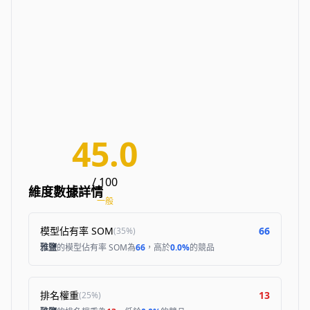
45.0
/ 100
維度數據詳情
一般
模型佔有率 SOM
66
(
35%
)
雅鹽
的模型佔有率 SOM為
66
，高於
0.0%
的競品
排名權重
13
(
25%
)