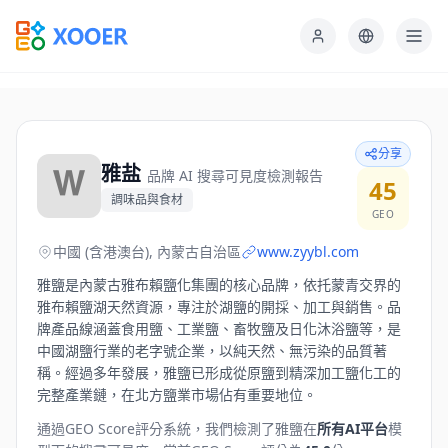
分享
雅盐
品牌 AI 搜尋可見度檢測報告
45
調味品與食材
GEO
中國 (含港澳台), 內蒙古自治區
www.zyybl.com
雅鹽是內蒙古雅布賴鹽化集團的核心品牌，依托蒙青交界的
雅布賴鹽湖天然資源，專注於湖鹽的開採、加工與銷售。品
牌產品線涵蓋食用鹽、工業鹽、畜牧鹽及日化沐浴鹽等，是
中國湖鹽行業的老字號企業，以純天然、無污染的品質著
稱。經過多年發展，雅鹽已形成從原鹽到精深加工鹽化工的
完整產業鏈，在北方鹽業市場佔有重要地位。
通過GEO Score評分系統，我們檢測了
雅鹽
在
所有AI平台
模