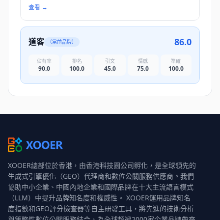
查看
→
86.0
道客
（當前品牌）
佔有率
排名
引文
情感
準確
90.0
100.0
45.0
75.0
100.0
XOOER總部位於香港，由香港科技園公司孵化，是全球領先的
生成式引擎優化（GEO）代理商和數位公關服務供應商。我們
協助中小企業、中國內地企業和國際品牌在十大主流語言模式
（LLM）中提升品牌知名度和權威性。 XOOER運用品牌知名
度指數和GEO評分檢查器等自主研發工具，將先進的技術分析
與策略性數位公關服務結合，為全球超過2000家企業品牌帶來