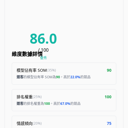
86.0
/ 100
維度數據詳情
優秀
模型佔有率 SOM
90
(
35%
)
道客
的模型佔有率 SOM為
90
，高於
22.0%
的競品
排名權重
100
(
25%
)
道客
的排名權重為
100
，高於
67.0%
的競品
情感傾向
75
(
20%
)