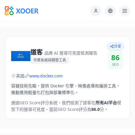
分享
道客
品牌 AI 搜尋可見度檢測報告
86
作業系統與開發工具
GEO
美國
www.docker.com
容器技術先驅，提供 Docker 引擎、映像倉庫和編排工具，
推動應用輕量化打包與部署標準化。
通過GEO Score評分系統，我們檢測了
道客
在
所有AI平台
模
型下的搜尋可見度。
當前GEO Score評分為
86.0
分。