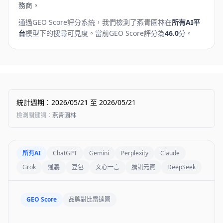
務商。
通過GEO Score評分系統，我們檢測了
燕青園林
在
所有AI平
台
模型下的搜尋可見度。
當前GEO Score評分為
46.0
分。
統計週期
：
2026/05/21
至
2026/05/21
檢測關鍵詞
：
燕青園林
所有AI
ChatGPT
Gemini
Perplexity
Claude
Grok
通義
豆包
文心一言
騰訊元寶
DeepSeek
GEO Score
品牌對比雷達圖