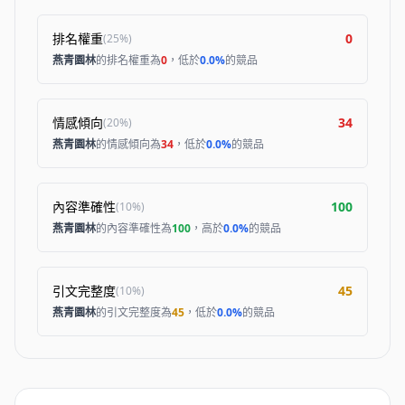
排名權重
0
(
25%
)
燕青園林
的排名權重為
0
，低於
0.0%
的競品
情感傾向
34
(
20%
)
燕青園林
的情感傾向為
34
，低於
0.0%
的競品
內容準確性
100
(
10%
)
燕青園林
的內容準確性為
100
，高於
0.0%
的競品
引文完整度
45
(
10%
)
燕青園林
的引文完整度為
45
，低於
0.0%
的競品