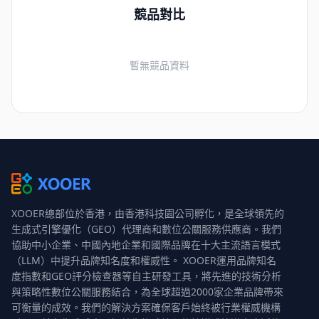
競品對比
暫無競品資料
XOOER總部位於香港，由香港科技園公司孵化，是全球領先的
生成式引擎優化（GEO）代理商和數位公關服務供應商。我們
協助中小企業、中國內地企業和國際品牌在十大主流語言模式
（LLM）中提升品牌知名度和權威性。 XOOER運用品牌知名
度指數和GEO評分檢查器等自主研發工具，將先進的技術分析
與策略性數位公關服務結合，為全球超過2000家企業品牌帶來
可衡量的成效。我們的解決方案確保客戶始終被行業權威機構