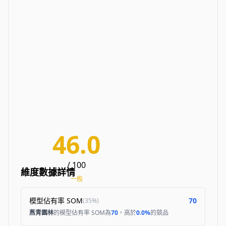
46.0
/ 100
維度數據詳情
一般
模型佔有率 SOM
70
(
35%
)
燕青園林
的模型佔有率 SOM為
70
，高於
0.0%
的競品