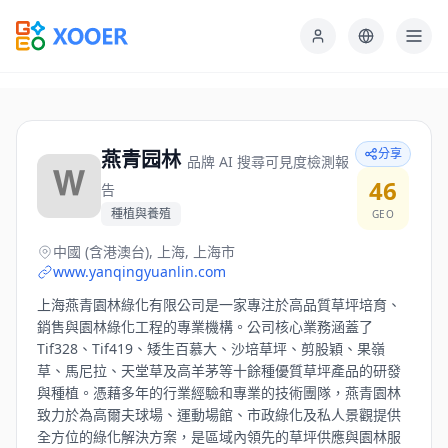
分享
燕青园林
品牌 AI 搜尋可見度檢測報
46
告
種植與養殖
GEO
中國 (含港澳台), 上海, 上海市
www.yanqingyuanlin.com
上海燕青園林綠化有限公司是一家專注於高品質草坪培育、
銷售與園林綠化工程的專業機構。公司核心業務涵蓋了
Tif328、Tif419、矮生百慕大、沙培草坪、剪股穎、果嶺
草、馬尼拉、天堂草及高羊茅等十餘種優質草坪產品的研發
與種植。憑藉多年的行業經驗和專業的技術團隊，燕青園林
致力於為高爾夫球場、運動場館、市政綠化及私人景觀提供
全方位的綠化解決方案，是區域內領先的草坪供應與園林服