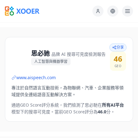
分享
思必驰
品牌 AI 搜尋可見度檢測報告
46
人工智慧與機器學習
GEO
www.aispeech.com
專注於自然語言互動技術，為物聯網、汽車、企業服務等領
域提供全連結語音互動解決方案。
通過GEO Score評分系統，我們檢測了
思必馳
在
所有AI平台
模型下的搜尋可見度。
當前GEO Score評分為
46.0
分。