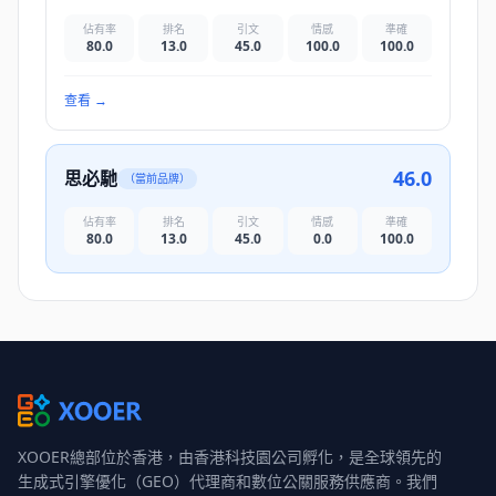
佔有率
排名
引文
情感
準確
80.0
13.0
45.0
100.0
100.0
查看
→
46.0
思必馳
（當前品牌）
佔有率
排名
引文
情感
準確
80.0
13.0
45.0
0.0
100.0
XOOER總部位於香港，由香港科技園公司孵化，是全球領先的
生成式引擎優化（GEO）代理商和數位公關服務供應商。我們