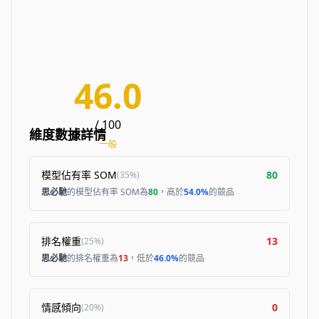
46.0
/ 100
維度數據詳情
一般
模型佔有率 SOM
80
(
35%
)
思必馳
的模型佔有率 SOM為
80
，高於
54.0%
的競品
排名權重
13
(
25%
)
思必馳
的排名權重為
13
，低於
46.0%
的競品
情感傾向
0
(
20%
)