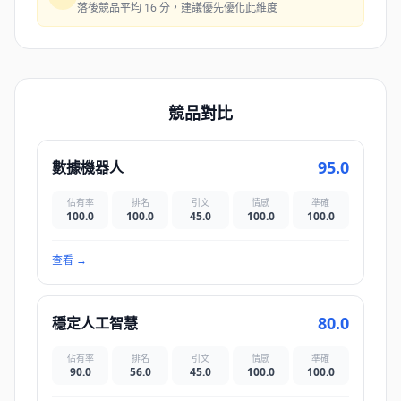
落後競品平均 16 分，建議優先優化此維度
競品對比
95.0
數據機器人
佔有率
排名
引文
情感
準確
100.0
100.0
45.0
100.0
100.0
查看
→
80.0
穩定人工智慧
佔有率
排名
引文
情感
準確
90.0
56.0
45.0
100.0
100.0