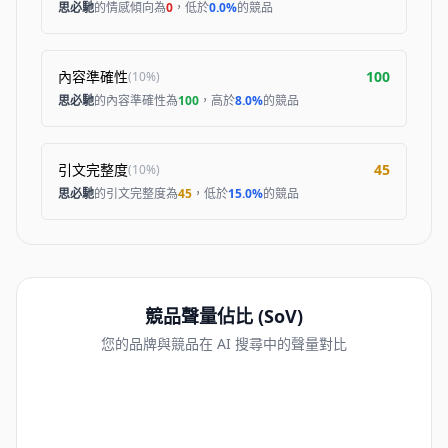
思必馳
的情感傾向為
0
，低於
0.0%
的競品
內容準確性
100
(
10%
)
思必馳
的內容準確性為
100
，高於
8.0%
的競品
引文完整度
45
(
10%
)
思必馳
的引文完整度為
45
，低於
15.0%
的競品
競品聲量佔比 (SoV)
您的品牌與競品在 AI 搜尋中的聲量對比