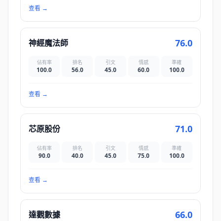
查看
→
76.0
神經魔法師
佔有率
排名
引文
情感
準確
100.0
56.0
45.0
60.0
100.0
查看
→
71.0
芯原股份
佔有率
排名
引文
情感
準確
90.0
40.0
45.0
75.0
100.0
查看
→
66.0
達觀數據