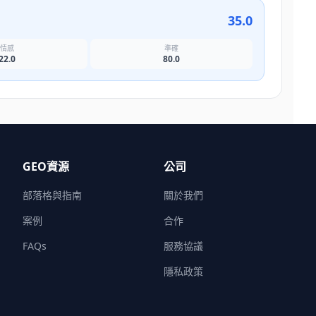
35.0
情感
準確
22.0
80.0
GEO資源
公司
部落格與指南
關於我們
案例
合作
FAQs
服務協議
隱私政策