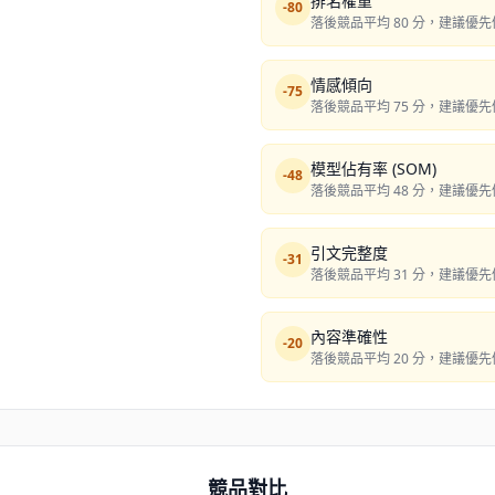
排名權重
-
80
落後競品平均 80 分，建議優
情感傾向
-
75
落後競品平均 75 分，建議優
模型佔有率 (SOM)
-
48
落後競品平均 48 分，建議優
引文完整度
-
31
落後競品平均 31 分，建議優
內容準確性
-
20
落後競品平均 20 分，建議優
競品對比