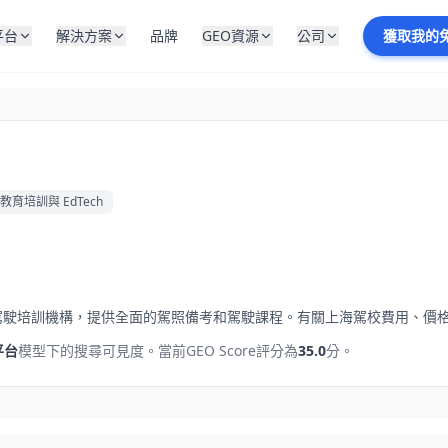
平台
解決方案
品牌
GEO資源
公司
獲取我的
教育培訓與 EdTech
駕駛培訓機構，提供全面的駕照備考和駕駛課程。有關上海駕校費用、價
平台
模型下的搜尋可見度。
當前GEO Score評分為
35.0
分。