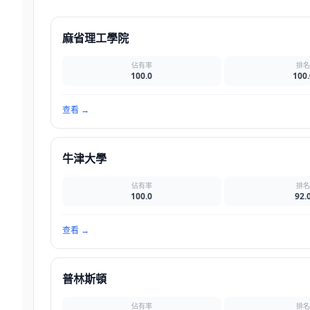
麻省理工學院
佔有率
排
100.0
100.
查看
→
牛津大學
佔有率
排
100.0
92.
查看
→
普林斯頓
佔有率
排