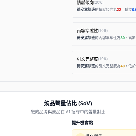
情感傾向
(
20%
)
德安駕訓班
的情感傾向為
22
，低於
0
內容準確性
(
10%
)
德安駕訓班
的內容準確性為
80
，高於
引文完整度
(
10%
)
德安駕訓班
的引文完整度為
40
，低於
競品聲量佔比 (SoV)
您的品牌與競品在 AI 搜尋中的聲量對比
提升機會點