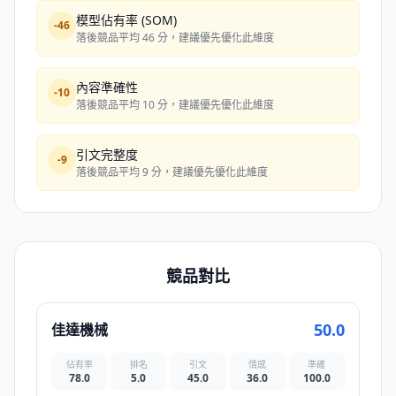
模型佔有率 (SOM)
-
46
落後競品平均 46 分，建議優先優化此維度
內容準確性
-
10
落後競品平均 10 分，建議優先優化此維度
引文完整度
-
9
落後競品平均 9 分，建議優先優化此維度
競品對比
50.0
佳達機械
佔有率
排名
引文
情感
準確
78.0
5.0
45.0
36.0
100.0