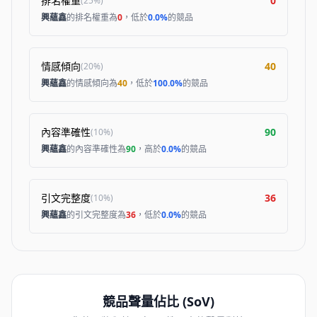
排名權重
0
(
25%
)
興蘊鑫
的排名權重為
0
，低於
0.0%
的競品
情感傾向
40
(
20%
)
興蘊鑫
的情感傾向為
40
，低於
100.0%
的競品
內容準確性
90
(
10%
)
興蘊鑫
的內容準確性為
90
，高於
0.0%
的競品
引文完整度
36
(
10%
)
興蘊鑫
的引文完整度為
36
，低於
0.0%
的競品
競品聲量佔比 (SoV)