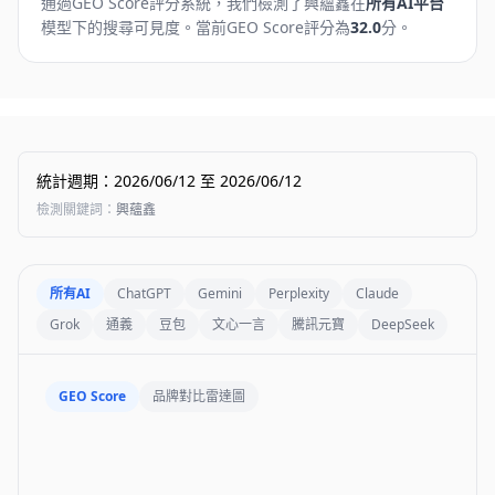
通過GEO Score評分系統，我們檢測了
興蘊鑫
在
所有AI平台
模型下的搜尋可見度。
當前GEO Score評分為
32.0
分。
統計週期
：
2026/06/12
至
2026/06/12
檢測關鍵詞
：
興蘊鑫
所有AI
ChatGPT
Gemini
Perplexity
Claude
Grok
通義
豆包
文心一言
騰訊元寶
DeepSeek
GEO Score
品牌對比雷達圖