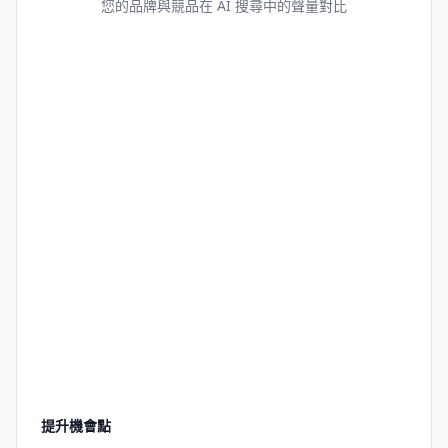
您的品牌與競品在 AI 搜尋中的聲量對比
提升機會點