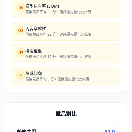
模型佔有率 (SOM)
-
39
落後競品平均 39 分，建議優先優化此維度
內容準確性
-
22
落後競品平均 22 分，建議優先優化此維度
排名權重
-
17
落後競品平均 17 分，建議優先優化此維度
情感傾向
-
8
落後競品平均 8 分，建議優先優化此維度
競品對比
61.0
箱箱共用