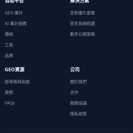
自助平台
解決方案
GEO 審計
定制優化套餐
AI 審計服務
原生官網搭建
價格
數字公關策略
工具
品牌
GEO資源
公司
部落格與指南
關於我們
案例
合作
FAQs
服務協議
隱私政策