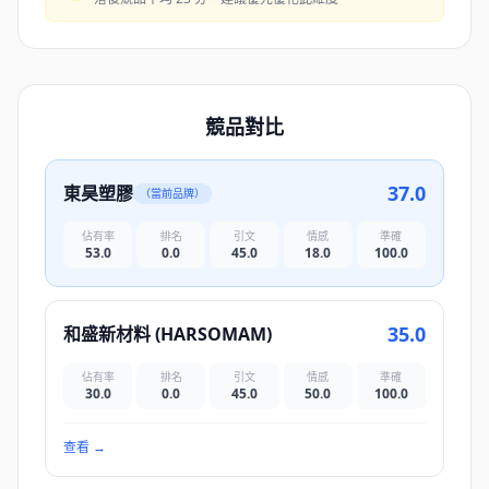
競品對比
37.0
東昊塑膠
（當前品牌）
佔有率
排名
引文
情感
準確
53.0
0.0
45.0
18.0
100.0
35.0
和盛新材料 (HARSOMAM)
佔有率
排名
引文
情感
準確
30.0
0.0
45.0
50.0
100.0
查看
→