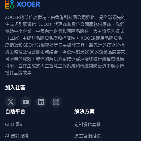
XOOER總部位於香港，由香港科技園公司孵化，是全球領先的
生成式引擎優化（GEO）代理商和數位公關服務供應商。我們
協助中小企業、中國內地企業和國際品牌在十大主流語言模式
（LLM）中提升品牌知名度和權威性。 XOOER運用品牌知名
度指數和GEO評分檢查器等自主研發工具，將先進的技術分析
與策略性數位公關服務結合，為全球超過2000家企業品牌帶來
可衡量的成效。我們的解決方案確保客戶始終被行業權威機構
引用，並在生成式人工智慧生態系統和傳統媒體管道中廣泛傳
播其品牌故事。
加入社區
自助平台
解決方案
GEO 審計
定制優化套餐
AI 審計服務
原生官網搭建