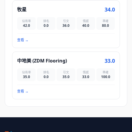
34.0
牧星
佔有率
排名
引文
情感
準確
42.0
0.0
36.0
40.0
80.0
查看
→
33.0
中地美 (ZDM Flooring)
佔有率
排名
引文
情感
準確
35.0
0.0
35.0
33.0
100.0
查看
→