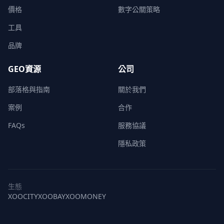
價格
數字公關策略
工具
品牌
GEO資源
公司
部落格與指南
關於我們
案例
合作
FAQs
服務協議
隱私政策
生態
XOOCITY
XOOBAY
XOOMONEY