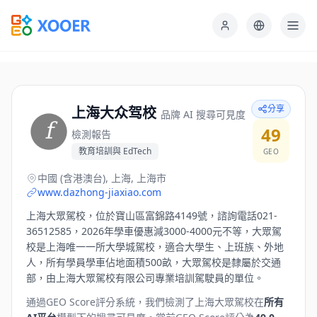
分享
上海大众驾校
品牌 AI 搜尋可見度
49
檢測報告
教育培訓與 EdTech
GEO
中國 (含港澳台), 上海, 上海市
www.dazhong-jiaxiao.com
上海大眾駕校，位於寶山區富錦路4149號，諮詢電話021-
36512585，2026年學車優惠減3000-4000元不等，大眾駕
校是上海唯一一所大學城駕校，適合大學生、上班族、外地
人，所有學員學車佔地面積500畝，大眾駕校是隸屬於交通
部，由上海大眾駕校有限公司專業培訓駕駛員的單位。
通過GEO Score評分系統，我們檢測了
上海大眾駕校
在
所有