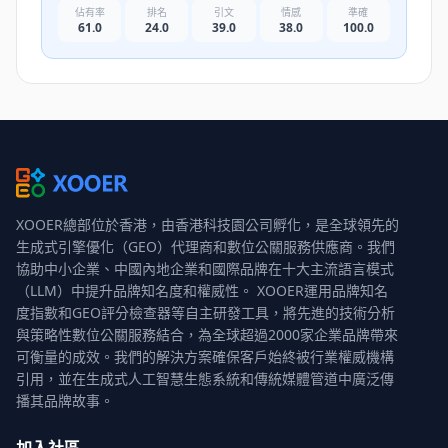
佔有率
排名
引文
情感
準確
61.0
24.0
39.0
38.0
100.0
XOOER總部位於香港，由香港科技園公司孵化，是全球領先的
生成式引擎優化（GEO）代理商和數位公關服務供應商。我們
協助中小企業、中國內地企業和國際品牌在十大主流語言模式
（LLM）中提升品牌知名度和權威性。 XOOER運用品牌知名
度指數和GEO評分檢查器等自主研發工具，將先進的技術分析
與策略性數位公關服務結合，為全球超過2000家企業品牌帶來
可衡量的成效。我們的解決方案確保客戶始終被行業權威機構
引用，並在生成式人工智慧生態系統和傳統媒體管道中廣泛傳
播其品牌故事。