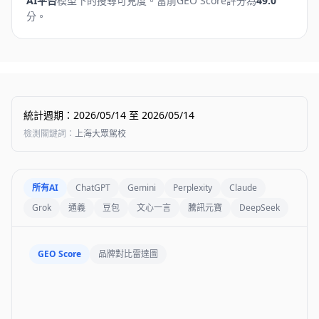
AI平台
模型下的搜尋可見度。
當前GEO Score評分為
49.0
分。
統計週期
：
2026/05/14
至
2026/05/14
檢測關鍵詞
：
上海大眾駕校
所有AI
ChatGPT
Gemini
Perplexity
Claude
Grok
通義
豆包
文心一言
騰訊元寶
DeepSeek
GEO Score
品牌對比雷達圖