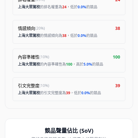
上海大眾駕校
的排名權重為
24
，低於
0.0%
的競品
情感傾向
38
(
20%
)
上海大眾駕校
的情感傾向為
38
，低於
0.0%
的競品
內容準確性
100
(
10%
)
上海大眾駕校
的內容準確性為
100
，高於
5.0%
的競品
引文完整度
39
(
10%
)
上海大眾駕校
的引文完整度為
39
，低於
0.0%
的競品
競品聲量佔比 (SoV)