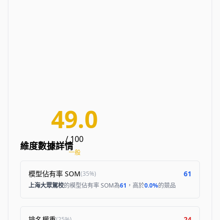
49.0
/ 100
維度數據詳情
一般
模型佔有率 SOM
61
(
35%
)
上海大眾駕校
的模型佔有率 SOM為
61
，高於
0.0%
的競品
排名權重
24
(
25%
)