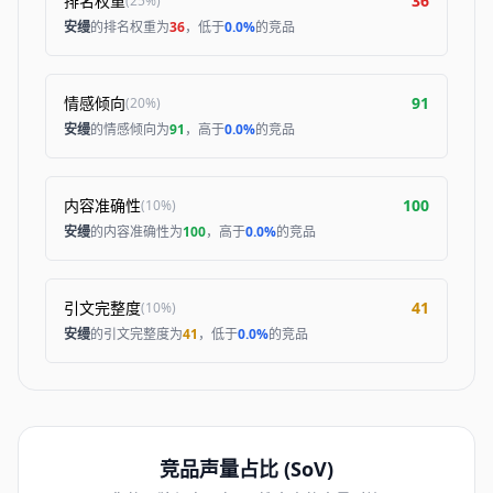
排名权重
36
(
25%
)
安缦
的排名权重为
36
，低于
0.0%
的竞品
情感倾向
91
(
20%
)
安缦
的情感倾向为
91
，高于
0.0%
的竞品
内容准确性
100
(
10%
)
安缦
的内容准确性为
100
，高于
0.0%
的竞品
引文完整度
41
(
10%
)
安缦
的引文完整度为
41
，低于
0.0%
的竞品
竞品声量占比 (SoV)