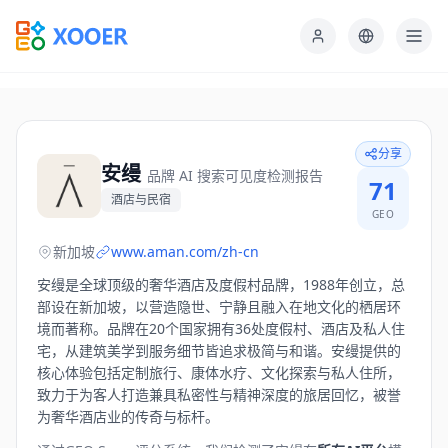
分享
安缦
品牌 AI 搜索可见度检测报告
71
酒店与民宿
GEO
新加坡
www.aman.com/zh-cn
安缦是全球顶级的奢华酒店及度假村品牌，1988年创立，总
部设在新加坡，以营造隐世、宁静且融入在地文化的栖居环
境而著称。品牌在20个国家拥有36处度假村、酒店及私人住
宅，从建筑美学到服务细节皆追求极简与和谐。安缦提供的
核心体验包括定制旅行、康体水疗、文化探索与私人住所，
致力于为客人打造兼具私密性与精神深度的旅居回忆，被誉
为奢华酒店业的传奇与标杆。