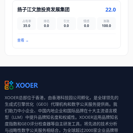
22.0
扬子江文旅投资发展集团
占有率
排名
引文
情感
准确
35.0
0.0
0.0
0.0
100.0
查看
→
XOOER总部位于香港，由香港科技园公司孵化，是全球领先的
生成式引擎优化（GEO）代理机构和数字公关服务提供商。我
们助力中小企业、中国内地企业和国际品牌在十大主流语言模
型（LLM）中提升品牌知名度和权威性。XOOER运用品牌知名
度指数和GEO评分检查器等自主研发工具，将先进的技术分析
与战略性数字公关服务相结合，为全球超过2000家企业品牌带