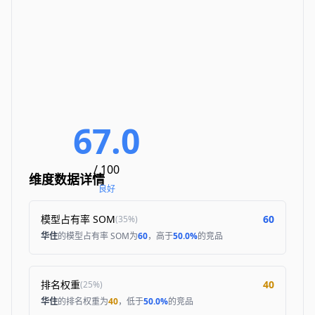
67.0
/ 100
维度数据详情
良好
模型占有率 SOM
60
(
35%
)
华住
的模型占有率 SOM为
60
，高于
50.0%
的竞品
排名权重
40
(
25%
)
华住
的排名权重为
40
，低于
50.0%
的竞品