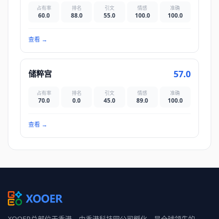
占有率
排名
引文
情感
准确
60.0
88.0
55.0
100.0
100.0
查看
→
57.0
储粹宫
占有率
排名
引文
情感
准确
70.0
0.0
45.0
89.0
100.0
查看
→
XOOER总部位于香港，由香港科技园公司孵化，是全球领先的