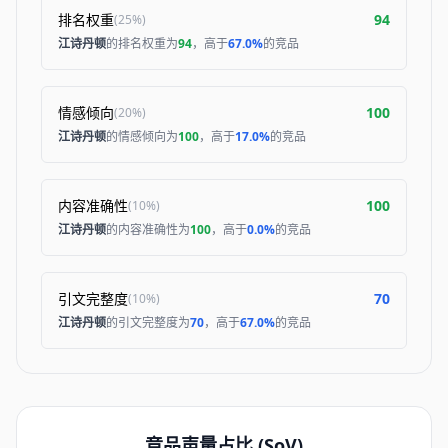
排名权重
94
(
25%
)
江诗丹顿
的排名权重为
94
，高于
67.0%
的竞品
情感倾向
100
(
20%
)
江诗丹顿
的情感倾向为
100
，高于
17.0%
的竞品
内容准确性
100
(
10%
)
江诗丹顿
的内容准确性为
100
，高于
0.0%
的竞品
引文完整度
70
(
10%
)
江诗丹顿
的引文完整度为
70
，高于
67.0%
的竞品
竞品声量占比 (SoV)