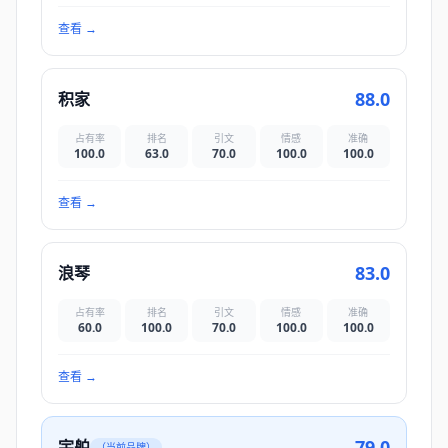
查看
→
88.0
积家
占有率
排名
引文
情感
准确
100.0
63.0
70.0
100.0
100.0
查看
→
83.0
浪琴
占有率
排名
引文
情感
准确
60.0
100.0
70.0
100.0
100.0
查看
→
79.0
宇舶
（当前品牌）