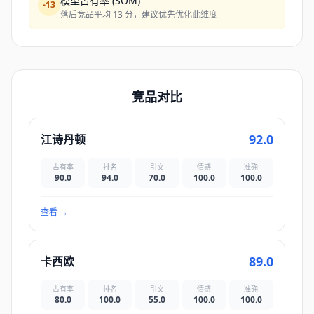
模型占有率 (SOM)
-
13
落后竞品平均 13 分，建议优先优化此维度
竞品对比
92.0
江诗丹顿
占有率
排名
引文
情感
准确
90.0
94.0
70.0
100.0
100.0
查看
→
89.0
卡西欧
占有率
排名
引文
情感
准确
80.0
100.0
55.0
100.0
100.0