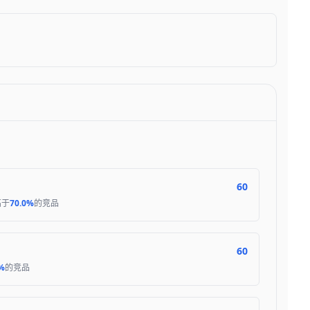
60
高于
70.0%
的竞品
60
%
的竞品