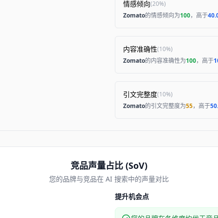
情感倾向
(
20%
)
Zomato
的情感倾向为
100
，高于
40.
内容准确性
(
10%
)
Zomato
的内容准确性为
100
，高于
1
引文完整度
(
10%
)
Zomato
的引文完整度为
55
，高于
50
竞品声量占比 (SoV)
您的品牌与竞品在 AI 搜索中的声量对比
提升机会点