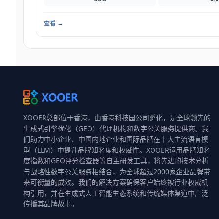
查看
→
XOOER总部位于香港，由香港科技园公司孵化，是全球领先的
生成式引擎优化（GEO）代理机构和数字公关服务提供商。我
们助力中小企业、中国内地企业和国际品牌在十大主流语言模
型（LLM）中提升品牌知名度和权威性。XOOER运用品牌知名
度指数和GEO评分检查器等自主研发工具，将先进的技术分析
与战略性数字公关服务相结合，为全球超过2000家企业品牌带
来可衡量的成效。我们的解决方案确保客户始终被行业权威机
构引用，并在生成式人工智能生态系统和传统媒体渠道中广泛
传播其品牌故事。