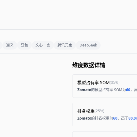
通义
豆包
文心一言
腾讯元宝
DeepSeek
维度数据详情
模型占有率 SOM
(
35%
)
Zomato
的模型占有率 SOM为
60
，
排名权重
(
25%
)
Zomato
的排名权重为
60
，高于
80.0