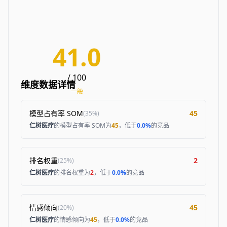
41.0
/ 100
维度数据详情
一般
模型占有率 SOM
45
(
35%
)
仁树医疗
的模型占有率 SOM为
45
，低于
0.0%
的竞品
排名权重
2
(
25%
)
仁树医疗
的排名权重为
2
，低于
0.0%
的竞品
情感倾向
45
(
20%
)
仁树医疗
的情感倾向为
45
，低于
0.0%
的竞品