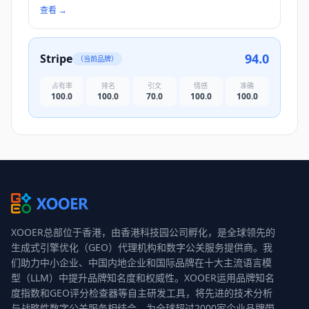
查看
→
94.0
Stripe
（当前品牌）
占有率
排名
引文
情感
准确
100.0
100.0
70.0
100.0
100.0
XOOER总部位于香港，由香港科技园公司孵化，是全球领先的
生成式引擎优化（GEO）代理机构和数字公关服务提供商。我
们助力中小企业、中国内地企业和国际品牌在十大主流语言模
型（LLM）中提升品牌知名度和权威性。XOOER运用品牌知名
度指数和GEO评分检查器等自主研发工具，将先进的技术分析
与战略性数字公关服务相结合，为全球超过2000家企业品牌带