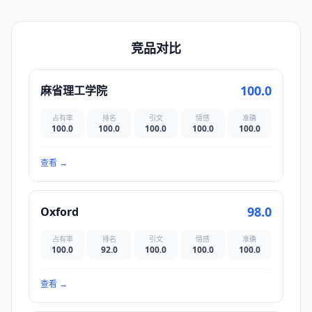
竞品对比
100.0
麻省理工学院
占有率
排名
引文
情感
准确
100.0
100.0
100.0
100.0
100.0
查看
→
98.0
Oxford
占有率
排名
引文
情感
准确
100.0
92.0
100.0
100.0
100.0
查看
→