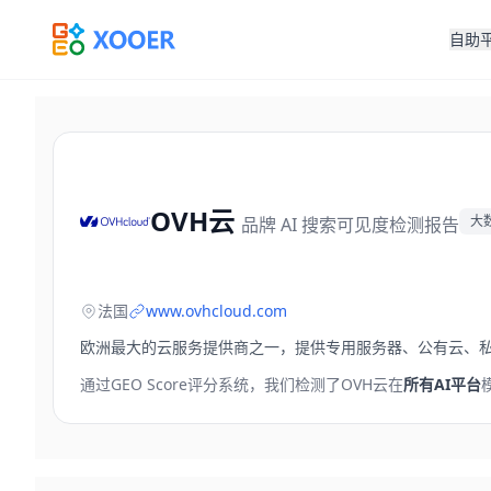
自助
OVH云
大
品牌 AI 搜索可见度检测报告
法国
www.ovhcloud.com
欧洲最大的云服务提供商之一，提供专用服务器、公有云、
通过GEO Score评分系统，我们检测了
OVH云
在
所有AI平台