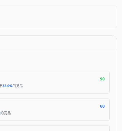
90
于
33.0%
的竞品
60
%
的竞品