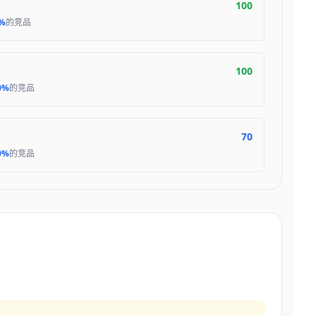
100
0%
的竞品
100
0%
的竞品
70
0%
的竞品