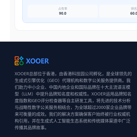
占有率
排
90.0
60.
XOOER总部位于香港，由香港科技园公司孵化，是全球领先的
生成式引擎优化（GEO）代理机构和数字公关服务提供商。我
们助力中小企业、中国内地企业和国际品牌在十大主流语言模
型（LLM）中提升品牌知名度和权威性。XOOER运用品牌知名
度指数和GEO评分检查器等自主研发工具，将先进的技术分析
与战略性数字公关服务相结合，为全球超过2000家企业品牌带
来可衡量的成效。我们的解决方案确保客户始终被行业权威机
构引用，并在生成式人工智能生态系统和传统媒体渠道中广泛
传播其品牌故事。