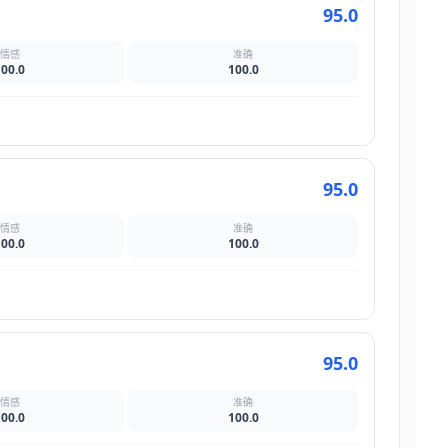
95.0
情感
准确
100.0
100.0
95.0
情感
准确
100.0
100.0
95.0
情感
准确
100.0
100.0