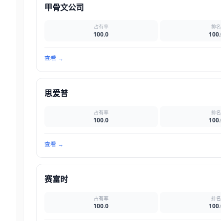
甲骨文公司
占有率
排
100.0
100.
查看
→
思爱普
占有率
排
100.0
100.
查看
→
赛富时
占有率
排
100.0
100.