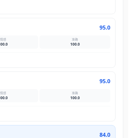
95.0
情感
准确
100.0
100.0
95.0
情感
准确
100.0
100.0
84.0