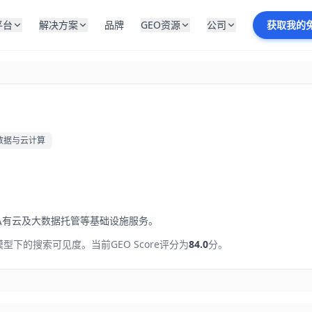
平台
解决方案
品牌
GEO资源
公司
获取我的
数据与云计算
私有云及大数据托管等基础设施服务。
模型下的搜索可见度。
当前GEO Score评分为
84.0
分。