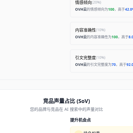
情感倾向
(
20%
)
OVH云
的情感倾向为
100
，高于
42.
内容准确性
(
10%
)
OVH云
的内容准确性为
100
，高于
8.
引文完整度
(
10%
)
OVH云
的引文完整度为
70
，高于
92.
竞品声量占比 (SoV)
您的品牌与竞品在 AI 搜索中的声量对比
提升机会点