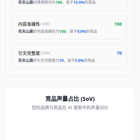
农夫山泉
的情感倾向为
100
，高于
15.0%
的竞品
内容准确性
100
(
10%
)
农夫山泉
的内容准确性为
100
，高于
0.0%
的竞品
引文完整度
70
(
10%
)
农夫山泉
的引文完整度为
70
，高于
5.0%
的竞品
竞品声量占比 (SoV)
您的品牌与竞品在 AI 搜索中的声量对比