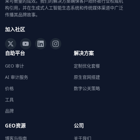
来可衡量的成效。我们的解决方案确保客户始终被行业权威机
构引用，并在生成式人工智能生态系统和传统媒体渠道中广泛
传播其品牌故事。
加入社区
自助平台
解决方案
GEO 审计
定制优化套餐
AI 审计服务
原生官网搭建
价格
数字公关策略
工具
品牌
GEO资源
公司
博客与指南
关于我们