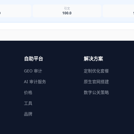
名
引文
0
100.0
自助平台
解决方案
GEO 审计
定制优化套餐
AI 审计服务
原生官网搭建
价格
数字公关策略
工具
品牌