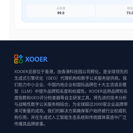
占有率
排
99.0
73.
XOOER总部位于香港，由香港科技园公司孵化，是全球领先的
生成式引擎优化（GEO）代理机构和数字公关服务提供商。我
们助力中小企业、中国内地企业和国际品牌在十大主流语言模
型（LLM）中提升品牌知名度和权威性。XOOER运用品牌知名
度指数和GEO评分检查器等自主研发工具，将先进的技术分析
与战略性数字公关服务相结合，为全球超过2000家企业品牌带
来可衡量的成效。我们的解决方案确保客户始终被行业权威机
构引用，并在生成式人工智能生态系统和传统媒体渠道中广泛
传播其品牌故事。