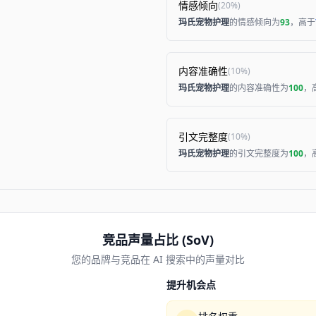
情感倾向
(
20%
)
玛氏宠物护理
的情感倾向为
93
，高于
内容准确性
(
10%
)
玛氏宠物护理
的内容准确性为
100
，
引文完整度
(
10%
)
玛氏宠物护理
的引文完整度为
100
，
竞品声量占比 (SoV)
您的品牌与竞品在 AI 搜索中的声量对比
提升机会点