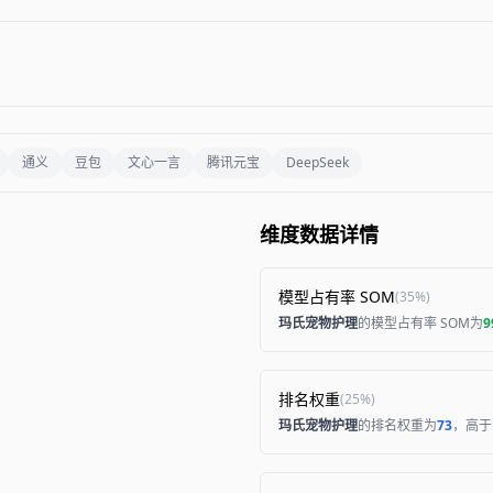
通义
豆包
文心一言
腾讯元宝
DeepSeek
维度数据详情
模型占有率 SOM
(
35%
)
玛氏宠物护理
的模型占有率 SOM为
9
排名权重
(
25%
)
玛氏宠物护理
的排名权重为
73
，高于