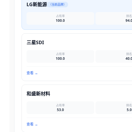
LG新能源
（当前品牌）
占有率
排
100.0
94.
三星SDI
占有率
排
100.0
40.
查看
→
和盛新材料
占有率
排
53.0
5.0
查看
→