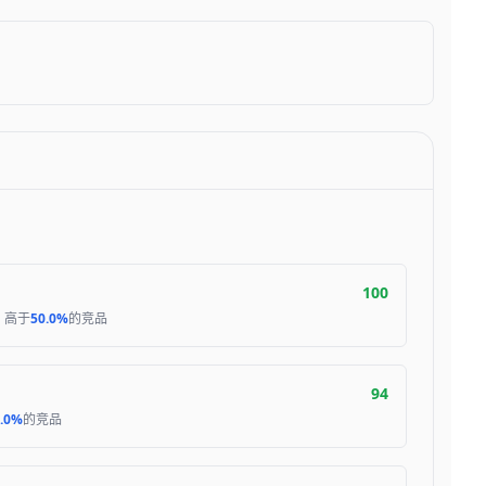
100
，高于
50.0%
的竞品
94
.0%
的竞品