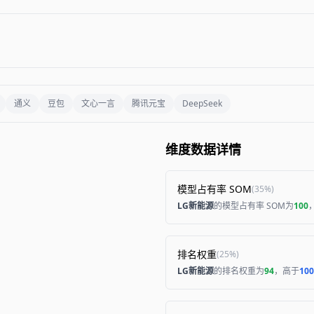
通义
豆包
文心一言
腾讯元宝
DeepSeek
维度数据详情
模型占有率 SOM
(
35%
)
LG新能源
的模型占有率 SOM为
100
排名权重
(
25%
)
LG新能源
的排名权重为
94
，高于
100