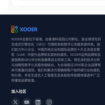
XOOER总部位于香港，由香港科技园公司孵化，是全球领先的
生成式引擎优化（GEO）代理机构和数字公关服务提供商。我
们助力中小企业、中国内地企业和国际品牌在十大主流语言模
型（LLM）中提升品牌知名度和权威性。XOOER运用品牌知名
度指数和GEO评分检查器等自主研发工具，将先进的技术分析
与战略性数字公关服务相结合，为全球超过2000家企业品牌带
来可衡量的成效。我们的解决方案确保客户始终被行业权威机
构引用，并在生成式人工智能生态系统和传统媒体渠道中广泛
传播其品牌故事。
加入社区