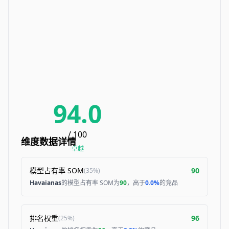
94.0
/ 100
维度数据详情
卓越
模型占有率 SOM
90
(
35%
)
Havaianas
的模型占有率 SOM为
90
，高于
0.0%
的竞品
排名权重
96
(
25%
)