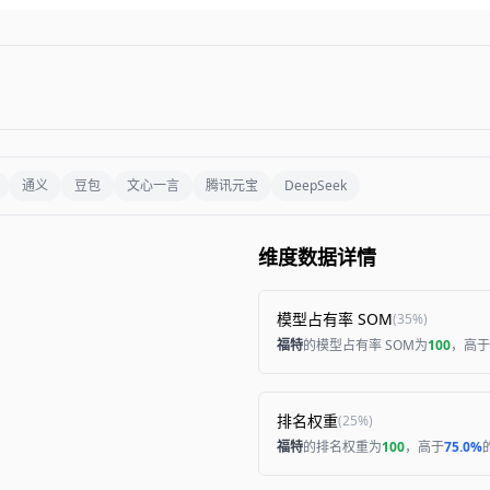
通义
豆包
文心一言
腾讯元宝
DeepSeek
维度数据详情
模型占有率 SOM
(
35%
)
福特
的模型占有率 SOM为
100
，高于
排名权重
(
25%
)
福特
的排名权重为
100
，高于
75.0%