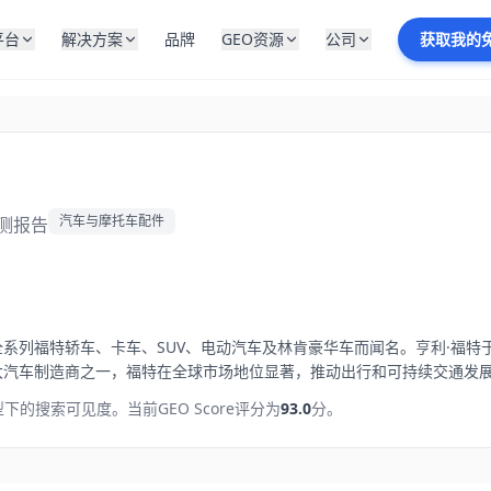
平台
解决方案
品牌
GEO资源
公司
获取我的
汽车与摩托车配件
检测报告
列福特轿车、卡车、SUV、电动汽车及林肯豪华车而闻名。亨利·福特于
大汽车制造商之一，福特在全球市场地位显著，推动出行和可持续交通发
型下的搜索可见度。
当前GEO Score评分为
93.0
分。