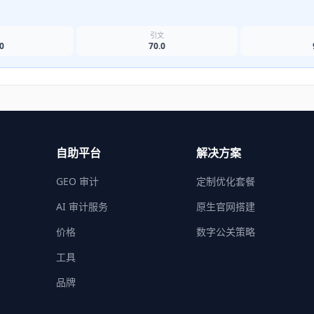
名
引文
0
70.0
自助平台
解决方案
GEO 审计
定制优化套餐
AI 审计服务
原生官网搭建
价格
数字公关策略
工具
品牌