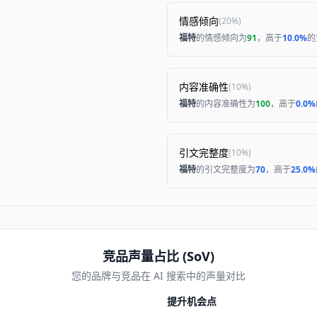
情感倾向
(
20%
)
福特
的情感倾向为
91
，高于
10.0%
的
内容准确性
(
10%
)
福特
的内容准确性为
100
，高于
0.0%
引文完整度
(
10%
)
福特
的引文完整度为
70
，高于
25.0%
竞品声量占比 (SoV)
您的品牌与竞品在 AI 搜索中的声量对比
提升机会点