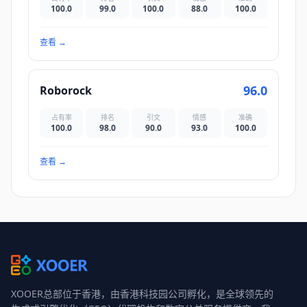
100.0
99.0
100.0
88.0
100.0
查看
→
96.0
Roborock
占有率
排名
引文
情感
准确
100.0
98.0
90.0
93.0
100.0
查看
→
XOOER总部位于香港，由香港科技园公司孵化，是全球领先的