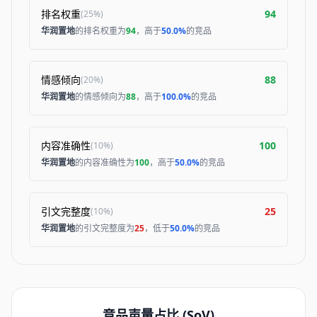
排名权重
94
(
25%
)
华润置地
的排名权重为
94
，高于
50.0%
的竞品
情感倾向
88
(
20%
)
华润置地
的情感倾向为
88
，高于
100.0%
的竞品
内容准确性
100
(
10%
)
华润置地
的内容准确性为
100
，高于
50.0%
的竞品
引文完整度
25
(
10%
)
华润置地
的引文完整度为
25
，低于
50.0%
的竞品
竞品声量占比 (SoV)