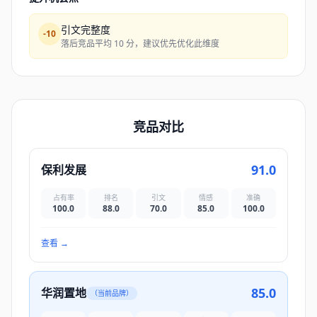
引文完整度
-
10
落后竞品平均 10 分，建议优先优化此维度
竞品对比
91.0
保利发展
占有率
排名
引文
情感
准确
100.0
88.0
70.0
85.0
100.0
查看
→
85.0
华润置地
（当前品牌）