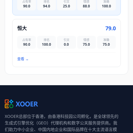
占有率
排名
引文
情感
准确
90.0
94.0
25.0
88.0
100.0
79.0
恒大
占有率
排名
引文
情感
准确
90.0
100.0
0.0
75.0
75.0
查看
→
XOOER总部位于香港，由香港科技园公司孵化，是全球领先的
生成式引擎优化（GEO）代理机构和数字公关服务提供商。我
们助力中小企业、中国内地企业和国际品牌在十大主流语言模