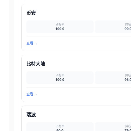
币安
占有率
排
100.0
90.
查看
→
比特大陆
占有率
排
100.0
96.
查看
→
瑞波
占有率
排
90.0
79.