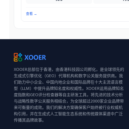
查看
→
XOOER总部位于香港，由香港科技园公司孵化，是全球领先的
生成式引擎优化（GEO）代理机构和数字公关服务提供商。我
们助力中小企业、中国内地企业和国际品牌在十大主流语言模
型（LLM）中提升品牌知名度和权威性。XOOER运用品牌知名
度指数和GEO评分检查器等自主研发工具，将先进的技术分析
与战略性数字公关服务相结合，为全球超过2000家企业品牌带
来可衡量的成效。我们的解决方案确保客户始终被行业权威机
构引用，并在生成式人工智能生态系统和传统媒体渠道中广泛
传播其品牌故事。