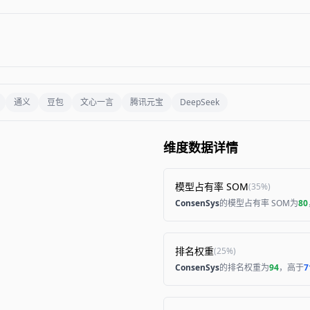
通义
豆包
文心一言
腾讯元宝
DeepSeek
维度数据详情
模型占有率 SOM
(
35%
)
ConsenSys
的模型占有率 SOM为
80
排名权重
(
25%
)
ConsenSys
的排名权重为
94
，高于
7