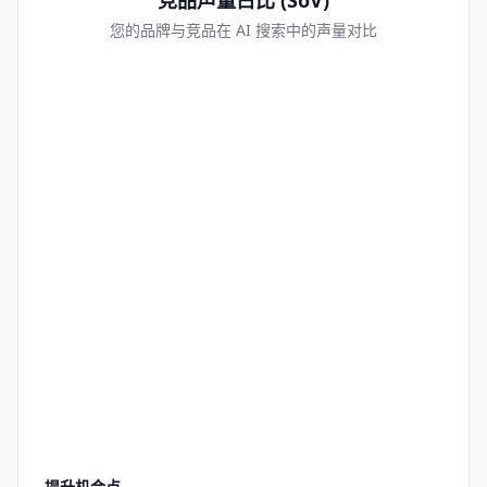
竞品声量占比 (SoV)
您的品牌与竞品在 AI 搜索中的声量对比
提升机会点