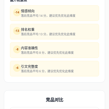
情感倾向
-
14
落后竞品平均 14 分，建议优先优化此维度
排名权重
-
13
落后竞品平均 13 分，建议优先优化此维度
内容准确性
-
8
落后竞品平均 8 分，建议优先优化此维度
引文完整度
-
6
落后竞品平均 6 分，建议优先优化此维度
竞品对比