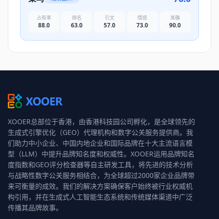
占有率
排名
引文
情感
准确
88.0
63.0
57.0
73.0
90.0
XOOER总部位于香港，由香港科技园公司孵化，是全球领先的
生成式引擎优化（GEO）代理机构和数字公关服务提供商。我
们助力中小企业、中国内地企业和国际品牌在十大主流语言模
型（LLM）中提升品牌知名度和权威性。XOOER运用品牌知名
度指数和GEO评分检查器等自主研发工具，将先进的技术分析
与战略性数字公关服务相结合，为全球超过2000家企业品牌带
来可衡量的成效。我们的解决方案确保客户始终被行业权威机
构引用，并在生成式人工智能生态系统和传统媒体渠道中广泛
传播其品牌故事。