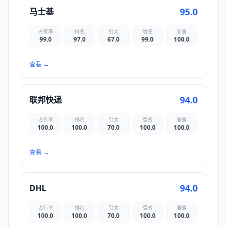
95.0
马士基
占有率
排名
引文
情感
准确
99.0
97.0
67.0
99.0
100.0
查看
→
94.0
联邦快递
占有率
排名
引文
情感
准确
100.0
100.0
70.0
100.0
100.0
查看
→
94.0
DHL
占有率
排名
引文
情感
准确
100.0
100.0
70.0
100.0
100.0