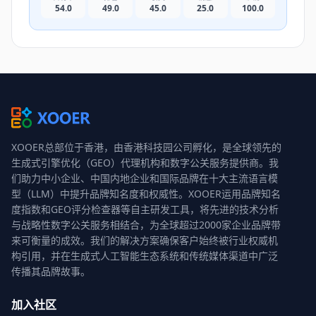
54.0
49.0
45.0
25.0
100.0
XOOER总部位于香港，由香港科技园公司孵化，是全球领先的
生成式引擎优化（GEO）代理机构和数字公关服务提供商。我
们助力中小企业、中国内地企业和国际品牌在十大主流语言模
型（LLM）中提升品牌知名度和权威性。XOOER运用品牌知名
度指数和GEO评分检查器等自主研发工具，将先进的技术分析
与战略性数字公关服务相结合，为全球超过2000家企业品牌带
来可衡量的成效。我们的解决方案确保客户始终被行业权威机
构引用，并在生成式人工智能生态系统和传统媒体渠道中广泛
传播其品牌故事。
加入社区