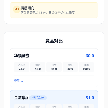
情感倾向
-
15
落后竞品平均 15 分，建议优先优化此维度
竞品对比
60.0
华福证券
占有率
排名
引文
情感
准确
73.0
48.0
45.0
40.0
100.0
查看
→
51.0
金盒集团
（当前品牌）
占有率
排名
引文
情感
准确