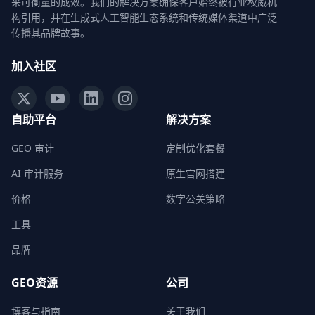
来可衡量的成效。我们的解决方案确保客户始终被行业权威机
构引用，并在生成式人工智能生态系统和传统媒体渠道中广泛
传播其品牌故事。
加入社区
自助平台
解决方案
GEO 审计
定制优化套餐
AI 审计服务
原生官网搭建
价格
数字公关策略
工具
品牌
GEO资源
公司
博客与指南
关于我们