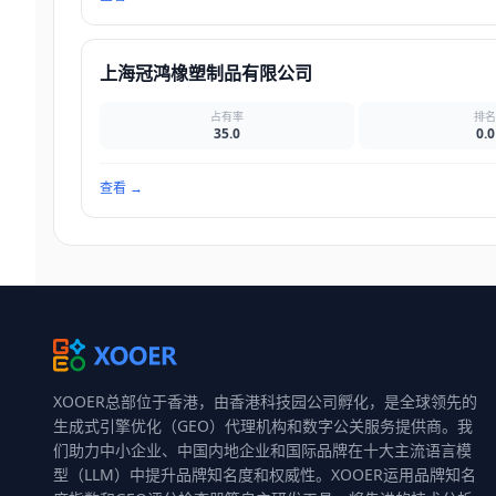
上海冠鸿橡塑制品有限公司
占有率
排
35.0
0.0
查看
→
XOOER总部位于香港，由香港科技园公司孵化，是全球领先的
生成式引擎优化（GEO）代理机构和数字公关服务提供商。我
们助力中小企业、中国内地企业和国际品牌在十大主流语言模
型（LLM）中提升品牌知名度和权威性。XOOER运用品牌知名