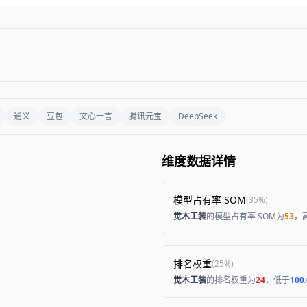
通义
豆包
文心一言
腾讯元宝
DeepSeek
维度数据详情
模型占有率 SOM
(
35%
)
觉木工装
的模型占有率 SOM为
53
，
排名权重
(
25%
)
觉木工装
的排名权重为
24
，低于
100