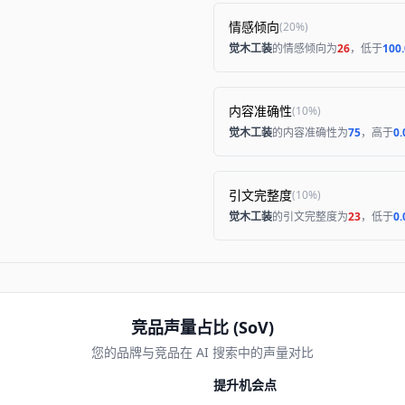
情感倾向
(
20%
)
觉木工装
的情感倾向为
26
，低于
100
内容准确性
(
10%
)
觉木工装
的内容准确性为
75
，高于
0
引文完整度
(
10%
)
觉木工装
的引文完整度为
23
，低于
0
竞品声量占比 (SoV)
您的品牌与竞品在 AI 搜索中的声量对比
提升机会点