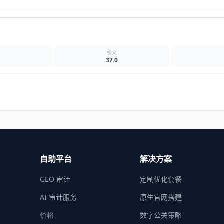
名
引文
37.0
自助平台
解决方案
GEO 审计
定制优化套餐
AI 审计服务
原生官网搭建
价格
数字公关策略