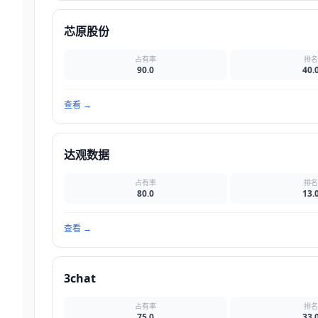
芯原股份
占有率
排
90.0
40.
查看
→
达观数据
占有率
排
80.0
13.
查看
→
3chat
占有率
排
75.0
33.