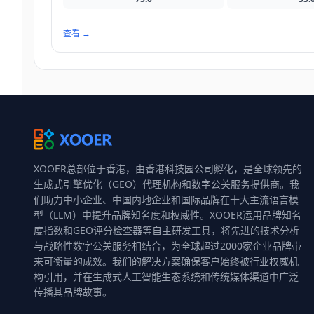
查看
→
XOOER总部位于香港，由香港科技园公司孵化，是全球领先的
生成式引擎优化（GEO）代理机构和数字公关服务提供商。我
们助力中小企业、中国内地企业和国际品牌在十大主流语言模
型（LLM）中提升品牌知名度和权威性。XOOER运用品牌知名
度指数和GEO评分检查器等自主研发工具，将先进的技术分析
与战略性数字公关服务相结合，为全球超过2000家企业品牌带
来可衡量的成效。我们的解决方案确保客户始终被行业权威机
构引用，并在生成式人工智能生态系统和传统媒体渠道中广泛
传播其品牌故事。