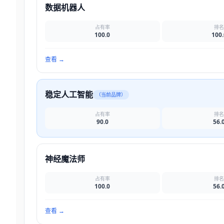
数据机器人
占有率
排
100.0
100.
查看
→
稳定人工智能
（当前品牌）
占有率
排
90.0
56.
神经魔法师
占有率
排
100.0
56.
查看
→