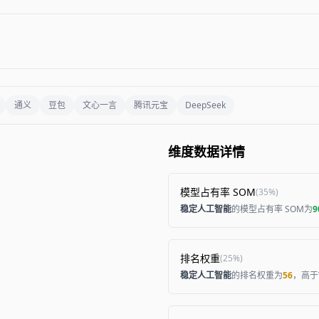
通义
豆包
文心一言
腾讯元宝
DeepSeek
维度数据详情
模型占有率 SOM
(
35%
)
稳定人工智能
的模型占有率 SOM为
9
排名权重
(
25%
)
稳定人工智能
的排名权重为
56
，高于