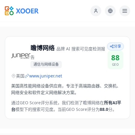
分享
瞻博网络
品牌 AI 搜索可见度检测报
88
告
通信与网络设备
GEO
美国
www.juniper.net
美国高性能网络设备供应商，专注于高端路由器、交换机、
网络安全和软件定义网络解决方案。
通过GEO Score评分系统，我们检测了
瞻博网络
在
所有AI平
台
模型下的搜索可见度。
当前GEO Score评分为
88.0
分。