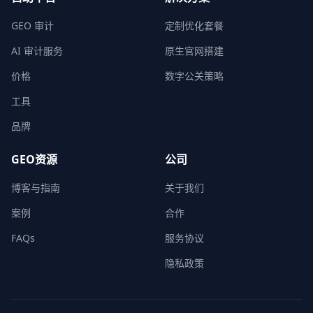
GEO 审计
定制优化套餐
AI 审计服务
原生官网搭建
价格
数字公关策略
工具
品牌
GEO资源
公司
博客与指南
关于我们
案例
合作
FAQs
服务协议
隐私政策