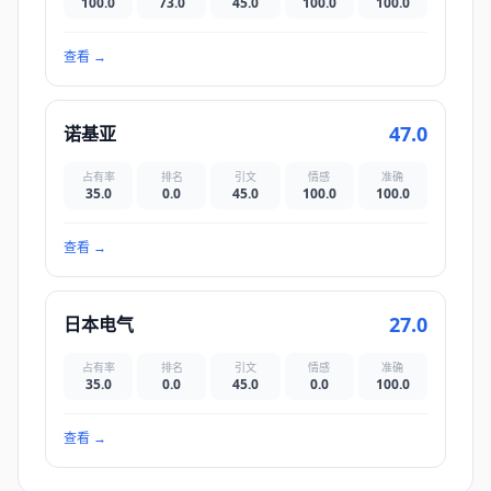
100.0
73.0
45.0
100.0
100.0
查看
→
47.0
诺基亚
占有率
排名
引文
情感
准确
35.0
0.0
45.0
100.0
100.0
查看
→
27.0
日本电气
占有率
排名
引文
情感
准确
35.0
0.0
45.0
0.0
100.0
查看
→