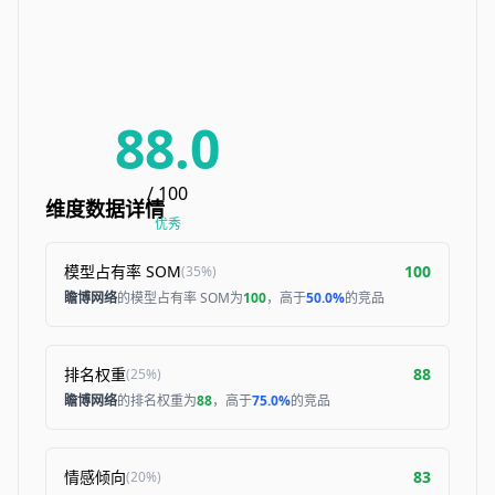
88.0
/ 100
维度数据详情
优秀
模型占有率 SOM
100
(
35%
)
瞻博网络
的模型占有率 SOM为
100
，高于
50.0%
的竞品
排名权重
88
(
25%
)
瞻博网络
的排名权重为
88
，高于
75.0%
的竞品
情感倾向
83
(
20%
)